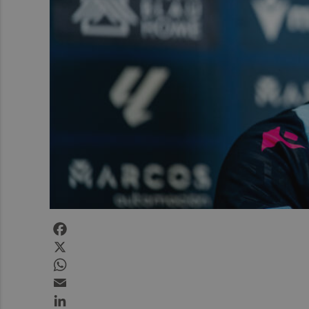
Facebook
X
WhatsApp
Email
LinkedIn