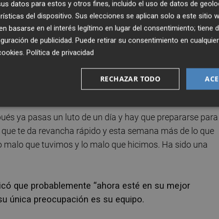
s datos para estos y otros fines, incluido el uso de datos de geolo
s en las consecuencias, tanto para un lado como para otro,
rísticas del dispositivo. Sus elecciones se aplican solo a este sitio
tido”, indicó.
 basarse en el interés legítimo en lugar del consentimiento; tiene 
guración de publicidad
. Puede retirar su consentimiento en cualqu
in ganar hará cambios en la alineación inicial. “Hay un
cookies
.
Política de privacidad
 Real Sociedad) que lo define bien y que decía que
a llegando el siguiente partido y acabas cambiando a
RECHAZAR TODO
ACE
n no”, confesó.
ués ya pasas un luto de un día y hay que prepararse para 
es que te da revancha rápido y esta semana más de lo que
 malo que tuvimos y lo malo que hicimos. Ha sido una
xplicó que probablemente “ahora esté en su mejor
su única preocupación es su equipo.