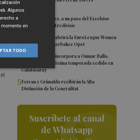
1
calización
 web. Algunos
2
derecho a
Mario Domínguez, a un paso del Excelsior
Róterdam de la Eredivisie
ier momento en
a
3
Valencia Basket abrirá la EuroLeague Women
en casa ante Fenerbahce Opet
PTAR TODO
4
Valencia Basket incorpora a Oumar Ballo,
que jugará la próxima temporada cedido en
Galatasaray
el
5
Ferran y Grimaldo recibirán la Alta
Distinción de la Generalitat
Suscríbete al canal
de Whatsapp