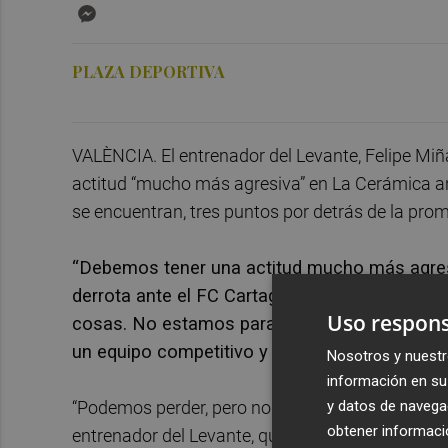
Messenger
PLAZA DEPORTIVA
VALÈNCIA. El entrenador del Levante, Felipe Mi
actitud “mucho más agresiva” en La Cerámica ante 
se encuentran, tres puntos por detrás de la prom
“Debemos tener una actitud mucho más agresiv
derrota ante el FC Cartagena) fuimos un poco 
Uso respons
cosas. No estamos para ser tibios, estamos par
un equipo competitivo y agresivo”, dijo Felipe
Nosotros y nuestr
información en su 
y datos de navega
“Podemos perder, pero no perder como lo hicimos 
obtener informació
entrenador del Levante, que apostó por no pensa