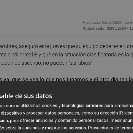
Publicado: 02/05/2024 ·
15:4
Actualizado: 02/05/2024 · 1
ñambres, aseguró este jueves que su equipo debe tener un
el Villarreal B y que en la situación clasificatoria en la 
oción de ascenso, no pueden “ser tibios”.
a, que se vea lo que nos jugamos y el otro día (en la
tibios y a medias, en esta vida, no se pueden hacer la
able de sus datos
a tratar de ser valientes, ir hacia delante y tratar de 
 en la rueda de prensa.
os socios utilizamos cookies y tecnologías similares para almacena
dispositivo y procesar datos personales, como su dirección IP, iden
ción, para ofrecer anuncios y contenido personalizados, medir anun
en nuestro estadio contra el Cartagena”, apostilló el
n sobre la audiencia y mejorar los servicios.
Proveedores de tercer
r “mucho más allá del partido” y centrase únicamente en 