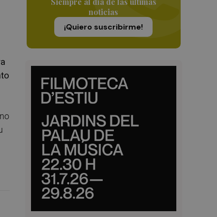
Siempre al día de las últimas
noticias
¡Quiero suscribirme!
ra
nto
 no
u