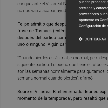
pueden procesar su
choque ante el Villarreal B. “Porque si pensamo
precisos y caracte
no nos van a acabar ayudando en lo que es el par
proveedores pueden
oponerse en
Confi
Felipe admitió que después de tres jornadas s
Configuración de 
frase de Toshack (extécnico del Real Madrid y
después del partido cambiarías a los once y v
CONFIGURAR
uno o ninguno. Algún cambio habrá, revolució
“Cuando pierdes estás mal, es normal, pero desp
siguiente partido. Lo bueno que tiene el fútbol 
son las semanas normalmente para quitarnos lo
semana normal cuando pierdes”, afirmó.
Sobre el Villarreal B, el entrenador leonés e
momento de la temporada”, pero resaltó que 