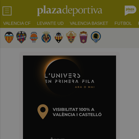
VALENCIA CF
LEVANTE UD
VALENCIA BASKET
FUTBOL