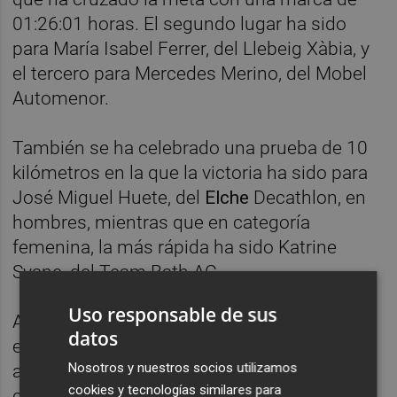
01:26:01 horas. El segundo lugar ha sido
para María Isabel Ferrer, del Llebeig Xàbia, y
el tercero para Mercedes Merino, del Mobel
Automenor.
También se ha celebrado una prueba de 10
kilómetros en la que la victoria ha sido para
José Miguel Huete, del
Elche
Decathlon, en
hombres, mientras que en categoría
femenina, la más rápida ha sido Katrine
Svane, del Team Bath AC.
Uso responsable de sus
Antes de las pruebas, que se han disputado
datos
en un nuevo circuito más rápido que el
Nosotros y nuestros socios utilizamos
anterior y en paralelo a las dos playas de la
cookies y tecnologías similares para
ciudad, se ha rendido homenaje a Dani