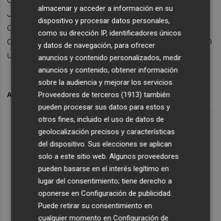
almacenar y acceder a información en su
Juárez, el atleta fallecido el año pasado. La
dispositivo y procesar datos personales,
organización le ha entregado una placa
como su dirección IP, identificadores únicos
conmemorativa a la familia y se ha guardado
y datos de navegación, para ofrecer
un minuto de silencio.
anuncios y contenido personalizados, medir
anuncios y contenido, obtener información
sobre la audiencia y mejorar los servicios.
Proveedores de terceros (1913)
también
ARCHIVADO EN
MEDIA MARATÓN DE BENIDORM
pueden procesar sus datos para estos y
otros fines, incluido el uso de datos de
geolocalización precisos y características
del dispositivo. Sus elecciones se aplican
solo a este sitio web. Algunos proveedores
pueden basarse en el interés legítimo en
lugar del consentimiento; tiene derecho a
oponerse en
Configuración de publicidad
.
Puede retirar su consentimiento en
cualquier momento en
Configuración de