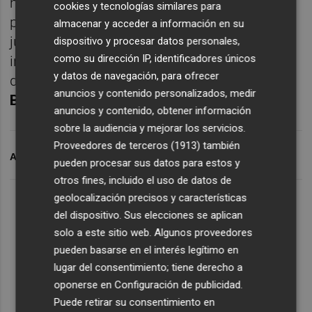
miércoles en el Elche, de tal forma que
cookies y tecnologías similares para
podrán participar en más entrenamientos
almacenar y acceder a información en su
junto a sus compañeros de los previstos
dispositivo y procesar datos personales,
como su dirección IP, identificadores únicos
inicialmente, de cara a la trascendente cita
y datos de navegación, para ofrecer
del domingo 21 (18:30 horas) frente al
Real
anuncios y contenido personalizados, medir
Betis
.
anuncios y contenido, obtener información
sobre la audiencia y mejorar los servicios.
Proveedores de terceros (1913)
también
ARCHIVADO EN
MOJICA
ELCHE CF
ENZO ROCO
pueden procesar sus datos para estos y
otros fines, incluido el uso de datos de
geolocalización precisos y características
del dispositivo. Sus elecciones se aplican
solo a este sitio web. Algunos proveedores
pueden basarse en el interés legítimo en
lugar del consentimiento; tiene derecho a
oponerse en
Configuración de publicidad
.
Puede retirar su consentimiento en