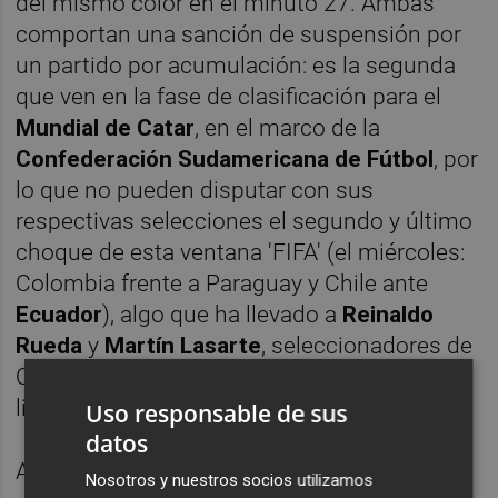
del mismo color en el minuto 27. Ambas
comportan una sanción de suspensión por
un partido por acumulación: es la segunda
que ven en la fase de clasificación para el
Mundial de Catar
, en el marco de la
Confederación Sudamericana de Fútbol
, por
lo que no pueden disputar con sus
respectivas selecciones el segundo y último
choque de esta ventana 'FIFA' (el miércoles:
Colombia frente a Paraguay y Chile ante
Ecuador
), algo que ha llevado a
Reinaldo
Rueda
y
Martín Lasarte
, seleccionadores de
Colombia y Chile, respectivamente, a
liberarlos antes de tiempo.
Uso responsable de sus
datos
Así, a Mojica y a Enzo se les espera ya el
Nosotros y nuestros socios utilizamos