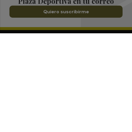
Plaza Deportiva en tu correo
Quiero suscribirme
Suscríbete al Boletín
Todos los días a primera hora en tu email
¡Quiero suscribirme!
Síguenos en redes
Plaza Deportiva, desde cualquier medio