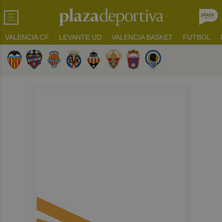
VALENCIA CF
LEVANTE UD
VALENCIA BASKET
FUTBOL