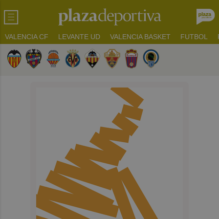
VALENCIA CF
LEVANTE UD
VALENCIA BASKET
FUTBOL