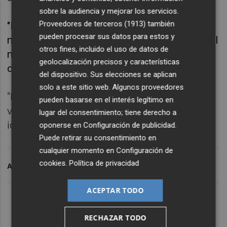
sobre la audiencia y mejorar los servicios.
Proveedores de terceros (1913)
también
"Estamos a 23 días de poder conseguir algo
pueden procesar sus datos para estos y
muy bonito y necesitamos el apoyo de todo el
otros fines, incluido el uso de datos de
mundo", comentó el preparador, quien dijo
geolocalización precisos y características
creer "al 200%" en sus jugadores.
del dispositivo. Sus elecciones se aplican
solo a este sitio web. Algunos proveedores
"El equipo tiene sus fallos, pero también
pueden basarse en el interés legítimo en
virtudes y creemos que en el momento
lugar del consentimiento; tiene derecho a
idóneo será capaz y solvente", concluyó.
oponerse en
Configuración de publicidad
.
Puede retirar su consentimiento en
cualquier momento en
Configuración de
cookies
.
Política de privacidad
ARCHIVADO EN
MORA
HÉRCULES CF
CD TOLEDO
ACEPTAR TODO
RECHAZAR TODO