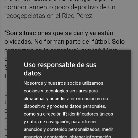
comportamiento poco deportivo de un
recogepelotas en el Rico Pérez.
"Son situaciones que se dan y ya están
olvidadas. No forman parte del fútbol. Solo
pensamos en lo deportivo", explicó Mora,
quien confirmó que irá "regulando" a Pedro
Uso responsable de sus
Sánchez tras haber reaparecido el domingo
datos
tras dos meses lesionado.
Nosotros y nuestros socios utilizamos
cookies y tecnologías similares para
El entrenador del Hércules aseguró que no
almacenar y acceder a información en su
tiene en la cabeza la gestión de las tarjetas
dispositivo y procesar datos personales,
de los jugadores apercibidos y afirmó que
como su dirección IP, identificadores únicos
dentro del vestuario hay "muchísima
y datos de navegación, para ofrecer
confianza" en que se lograra el objetivo del
anuncios y contenido personalizados, medir
ascenso.
anuncios y contenido, obtener información