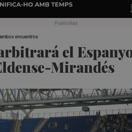
n ambos encuentros
rbitrará el Espanyo
 Eldense-Mirandés