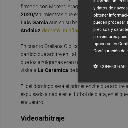
información en su 
firmado con Moreno Aragón. Los triunfos de los
y datos de navega
2020/21
, mientras que el empate (
3-3
) es el r
obtener informació
Luis García
aún en su banquillo, en un encuentro
pueden procesar su
precisos y caracte
Andaluz
decretó un añadido de 14 minutos
..
proveedores pueden
oponerse en
Confi
En cuanto Orellana Cid, como el Eldense es tamb
Configuración de 
partido que arbitre en LaLiga Hypermotion, cate
que los azulgranas eran unos de los contendientes
CONFIGURAR
visita a
La Cerámica
de la jornada 2, en la que
El del domingo será el primer envite que arbitre 
expulsado a nadie en el fútbol de plata, en el q
encuentro.
Videoarbitraje