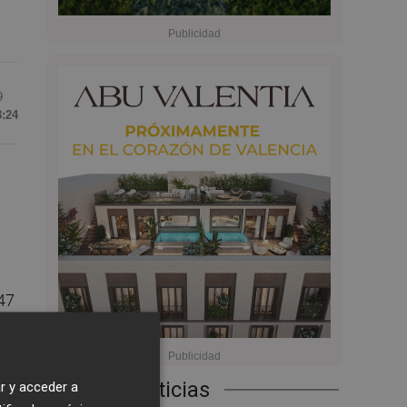
9
3:24
,47
Últimas Noticias
r y acceder a