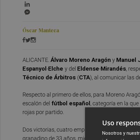
LinkedIn
Messenger
Óscar Manteca
ALICANTE.
Álvaro Moreno Aragón
y
Manuel J
Espanyol
-
Elche
y del
Eldense
-
Mirandés
, res
Técnico de Árbitros
(
CTA
), al comunicar las 
Respecto al primero de ellos, para Moreno Arag
escalón del
fútbol español
, categoría en la qu
rojas por partido.
Uso respons
Dos victorias, cuatro empates y una derrota son 
Nosotros y nuestr
granadino de 33 años, mientras que el Espanyol 