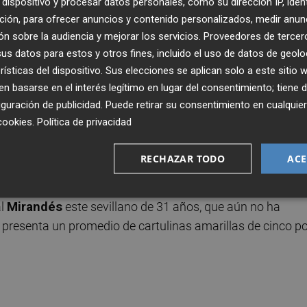
dispositivo y procesar datos personales, como su dirección IP, iden
 blanquiazules se corresponden con partidos del
curso
ción, para ofrecer anuncios y contenido personalizados, medir anun
esultado que cosecharon en la jornada 6, ante el Eldense y 
n sobre la audiencia y mejorar los servicios.
Proveedores de tercer
 en el que este árbitro adscrito al
Colegio
s datos para estos y otros fines, incluido el uso de datos de geolo
rísticas del dispositivo. Sus elecciones se aplican solo a este sitio
. en los que el Espanyol logró empatar de penalti.
 basarse en el interés legítimo en lugar del consentimiento; tiene 
guración de publicidad
. Puede retirar su consentimiento en cualqu
ién un recién ascendido. El del domingo será el octavo
cookies
.
Política de privacidad
goría en la que debutó precisamente con un encuentro en 
 y el único que les ha dirigido hasta la fecha: fue en la
RECHAZAR TODO
ACE
 cayeron derrotados por 3-1.
al
Mirandés
este sevillano de 31 años, que aún no ha
ue presenta un promedio de cartulinas amarillas de cinco p