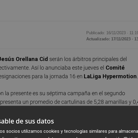
Publicado: 16/11/2023 ·
11:1
Actualizado: 17/11/2023 · 1
esús Orellana Cid
serán los árbitros principales del
pectivamente. Así lo anunciaba este jueves el
Comité
designaciones para la jornada 16 en
LaLiga Hypermotion
.
ón la presente es su séptima campaña en el segundo
e presenta un promedio de cartulinas de 5,28 amarillas y 0
able de sus datos
los resultados obtenidos por el Elche con este trencilla
os socios utilizamos cookies y tecnologías similares para almacena
no conoce la derrota con él: dos victorias y un empate ha