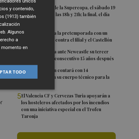
tificadores únicos
1
Las semifinales de la Supercopa, el sábado 19
cios y contenido,
de septiembre a las 18h y 21h; la final, el día
con
os (1913)
también
20 a las 19h
calización
 web. Algunos
2
El Levante cierra la pretemporada con un
derecho a
doble amistoso: contra el filial y el Castellón
ier momento en
3
El Valencia busca ante Newcastle su tercer
Trofeo Naranja consecutivo 15 años después
el
4
Carlos Corberán contará con 14
PTAR TODO
profesionales en su cuerpo técnico para la
2026-27
5
El Valencia CF y Cervezas Turia apoyarán a
or
los hosteleros afectados por los incendios
con una iniciativa especial en el Trofeu
Taronja