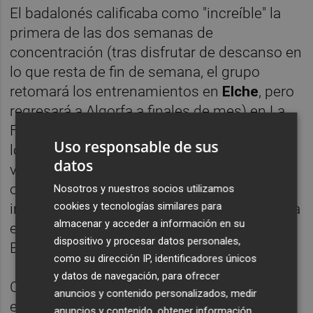
El badalonés calificaba como "increíble" la
primera de las dos semanas de
concentración (tras disfrutar de descanso en
lo que resta de fin de semana, el grupo
retomará los entrenamientos en
Elche
, pero
regresará a Algorfa a finales de mes) en La
Finca, poniendo el acento en la calidad de
Uso responsable de sus
los entrenamientos y la unión reinante en el
datos
vestuario. "Ojalá esa unión que he notado en
otros equipos que luego han hecho cosas
Nosotros y nuestros socios utilizamos
cookies y tecnologías similares para
importantes siga y vaya creciendo", señalaba
almacenar y acceder a información en su
el lateral reconvertido en central por
dispositivo y procesar datos personales,
Beccace.
como su dirección IP, identificadores únicos
y datos de navegación, para ofrecer
Clerc recordaba que la pretemporada y,
anuncios y contenido personalizados, medir
especialmente los amistosos, permiten al
anuncios y contenido, obtener información