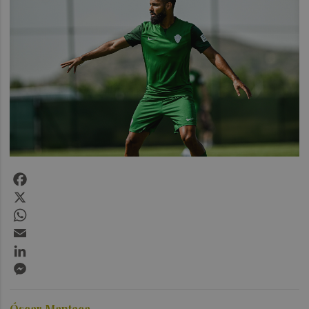
Facebook
X
WhatsApp
Email
LinkedIn
Messenger
Óscar Manteca