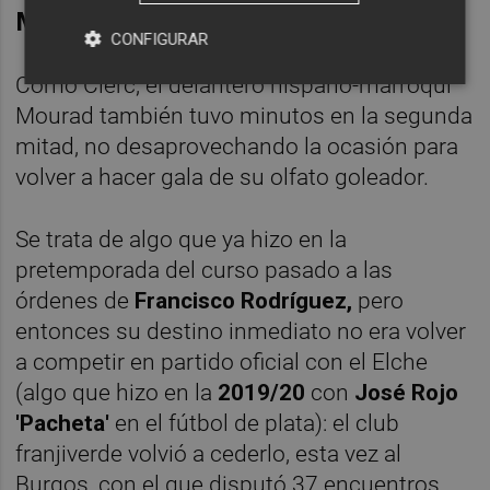
Mourad y el gol
CONFIGURAR
Como Clerc, el delantero hispano-marroquí
Mourad también tuvo minutos en la segunda
mitad, no desaprovechando la ocasión para
volver a hacer gala de su olfato goleador.
Se trata de algo que ya hizo en la
pretemporada del curso pasado a las
órdenes de
Francisco Rodríguez,
pero
entonces su destino inmediato no era volver
a competir en partido oficial con el Elche
(algo que hizo en la
2019/20
con
José Rojo
'Pacheta'
en el fútbol de plata): el club
franjiverde volvió a cederlo, esta vez al
Burgos, con el que disputó 37 encuentros