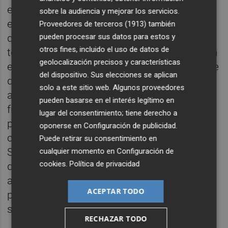
equipo "ponerse a tono": "Sabemos que nos
sobre la audiencia y mejorar los servicios.
espera una liga muy larga y que tenemos
Proveedores de terceros (1913)
también
pueden procesar sus datos para estos y
que ir partido a partido. Vamos a pasar por
otros fines, incluido el uso de datos de
todo tipo de momentos, pero comenzar bien
geolocalización precisos y características
es importante", señalaba el zaguero antes de
del dispositivo. Sus elecciones se aplican
destacar las más de 8.000 renovaciones de
solo a este sitio web. Algunos proveedores
abonos protagonizadas por los aficionados
pueden basarse en el interés legítimo en
franjiverdes (un tercio de los abonados del
lugar del consentimiento; tiene derecho a
pasado curso) tras dos semanas de
oponerse en
Configuración de publicidad
.
campaña: "Nadie dudaba de su respuesta.
Puede retirar su consentimiento en
Son nuestro patrimonio y nos van a llevar
cualquier momento en
Configuración de
cookies
.
Política de privacidad
donde quieran. Tenemos que estar a su
altura para devolverles esa confianza en el
ACEPTAR TODO
primer partido de la temporada",
sentenciaba.
RECHAZAR TODO