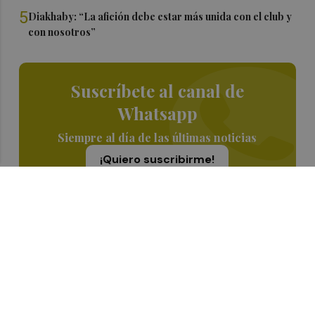
5
Diakhaby: “La afición debe estar más unida con el club y
con nosotros”
Suscríbete al canal de
Whatsapp
Siempre al día de las últimas noticias
¡Quiero suscribirme!