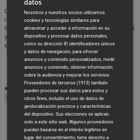
datos
“Ves la clasificación y piensas que hay que
ganar porque sí”, comentó el preparador
Nosotros y nuestros socios utilizamos
catalán, que concluyó que el equipo francés
cookies y tecnologías similares para
está jugando “a gran nivel” en la liga francesa
almacenar y acceder a información en su
y que ahora están “con más confianza y más
dispositivo y procesar datos personales,
como su dirección IP, identificadores únicos
energía”.
y datos de navegación, para ofrecer
anuncios y contenido personalizados, medir
anuncios y contenido, obtener información
sobre la audiencia y mejorar los servicios.
Proveedores de terceros (1913)
también
ARCHIVADO EN
VALENCIA BASKET
ÁLEX MUMBRÚ
pueden procesar sus datos para estos y
otros fines, incluido el uso de datos de
EUROLIGA
geolocalización precisos y características
del dispositivo. Sus elecciones se aplican
solo a este sitio web. Algunos proveedores
pueden basarse en el interés legítimo en
lugar del consentimiento; tiene derecho a