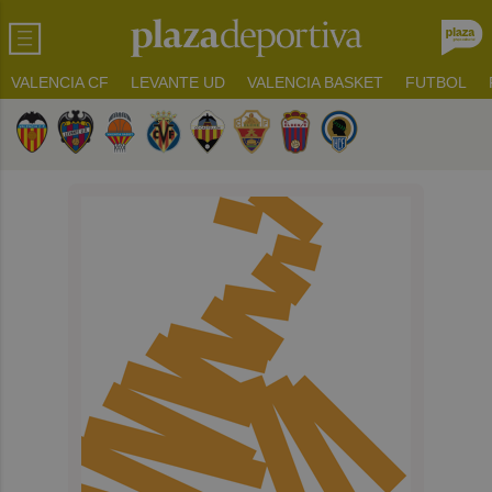
VALENCIA CF
LEVANTE UD
VALENCIA BASKET
FUTBOL