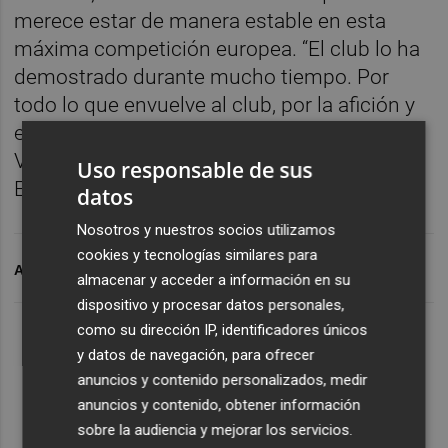
merece estar de manera estable en esta
máxima competición europea. “El club lo ha
demostrado durante mucho tiempo. Por
todo lo que envuelve al club, por la afición y
el Arena que se está construyendo, el
Valencia es un claro candidato a estar en la
Uso responsable de sus
Euroliga mucho tiempo”, concluyó.
datos
Nosotros y nuestros socios utilizamos
cookies y tecnologías similares para
ARCHIVADO EN
VALENCIA BASKET
ÁLEX MUMBRÚ
almacenar y acceder a información en su
dispositivo y procesar datos personales,
como su dirección IP, identificadores únicos
y datos de navegación, para ofrecer
anuncios y contenido personalizados, medir
anuncios y contenido, obtener información
sobre la audiencia y mejorar los servicios.