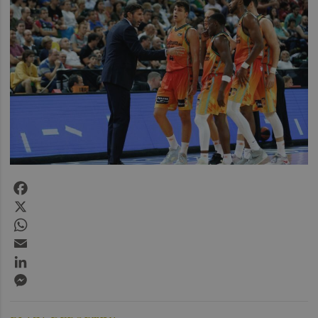
Facebook
X
WhatsApp
Email
LinkedIn
Messenger