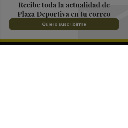
Recibe toda la actualidad de
Plaza Deportiva en tu correo
Quiero suscribirme
Suscríbete al Boletín
Todos los días a primera hora en tu email
¡Quiero suscribirme!
Síguenos en redes
Plaza Deportiva, desde cualquier medio