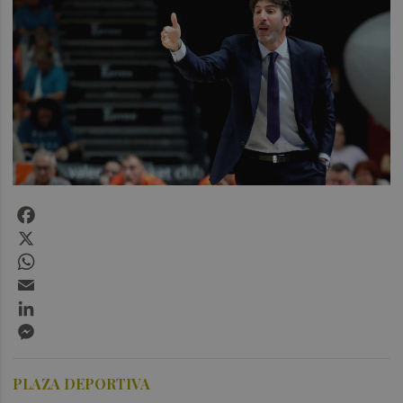
Facebook
X
WhatsApp
Email
LinkedIn
Messenger
PLAZA DEPORTIVA