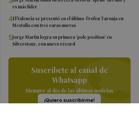
3
es más líder
4
El Valencia se presentó en el último Trofeu Taronja en
Mestalla con tres caras nuevas
5
Jorge Martín logra su primera 'pole position' en
Silverstone, con nuevo récord
Suscríbete al canal de
Whatsapp
Siempre al día de las últimas noticias
¡Quiero suscribirme!