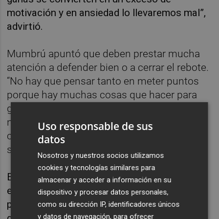
motivación y en ansiedad lo llevaremos mal”,
advirtió.
Mumbrú apuntó que deben prestar mucha
atención a defender bien o a cerrar el rebote.
“No hay que pensar tanto en meter puntos
porque hay muchas cosas que hacer para
ganar. Ellos tienen mucha experiencia,
nosotros algo menos y veremos quién es
Uso responsable de sus
capaz de gestionar mejor las emociones”,
datos
señaló.
Nosotros y nuestros socios utilizamos
cookies y tecnologías similares para
El entrenador dijo que al ser el suyo el primer
almacenar y acceder a información en su
encuentro del torneo deben estar preparados
dispositivo y procesar datos personales,
para un arranque complicado. “En los últimos
como su dirección IP, identificadores únicos
y datos de navegación, para ofrecer
diez o quince años en los primeros partidos