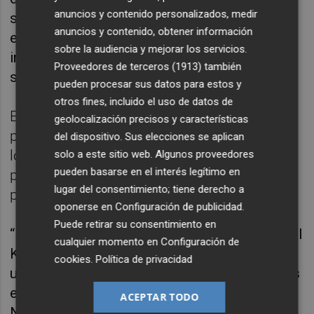
anuncios y contenido personalizados, medir
siempre hay muchos nervios porque hay un
anuncios y contenido, obtener información
enorme envoltorio alrededor de la Copa. El
sobre la audiencia y mejorar los servicios.
inicio es muy importante pero normalmente
Proveedores de terceros (1913)
también
son malos para todos los equipos”, analizó.
pueden procesar sus datos para estos y
otros fines, incluido el uso de datos de
El entrenador destacó que sólo pueden
geolocalización precisos y características
pensar en el partido de este jueves. “Uno de
del dispositivo. Sus elecciones se aplican
los errores es pensar que la Copa son tres
solo a este sitio web. Algunos proveedores
pueden basarse en el interés legítimo en
partidos, la Copa es un partido, que es el
lugar del consentimiento; tiene derecho a
primero, y luego veremos”, recordó.
oponerse en
Configuración de publicidad
.
Puede retirar su consentimiento en
“La Copa siempre es especial, es el torneo del
cualquier momento en
Configuración de
KO, el que pierde se va a casa”, recordó. “Es
cookies
.
Política de privacidad
uno de los mejores torneos de Europa, quizás
el mejor con la Final Four de la Euroliga.
ACEPTAR TODO
Normalmente hay una final entre el Barça y el