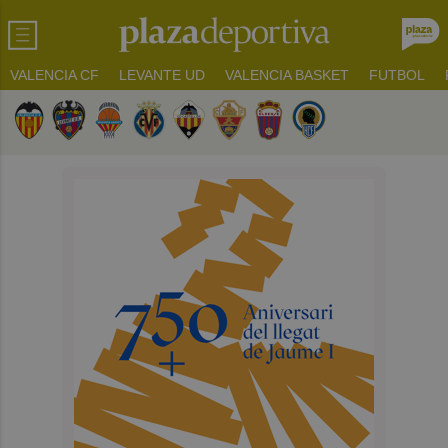
VALENCIA CF
LEVANTE UD
VALENCIA BASKET
FUTBOL