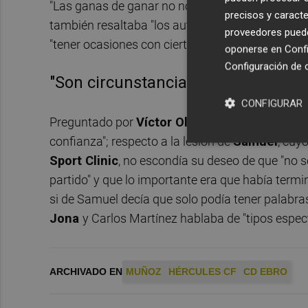
"Las ganas de ganar no nos han llevado a la ansie
precisos y caracte
también resaltaba "los automatismos con el bal
proveedores pueden
"tener ocasiones con cierta continuidad".
oponerse en
Confi
Configuración de 
"Son circunstancias del partido"
CONFIGURAR
Preguntado por
Víctor Olmedo
, Muñoz hablaba 
confianza"; respecto a la lesión de
Samuel
, cuy
Sport Clinic
, no escondía su deseo de que "no s
partido" y que lo importante era que había termi
si de Samuel decía que solo podía tener palabr
Jona
y Carlos Martínez hablaba de "tipos espect
ARCHIVADO EN
MUÑOZ
HÉRCULES CF
CD EBRO