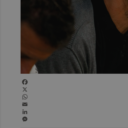
Facebook
X
WhatsApp
Email
LinkedIn
Messenger