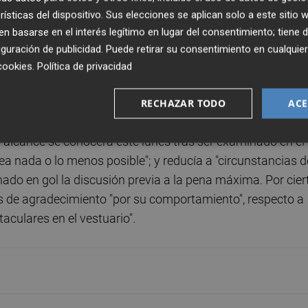
dad y la precipitación", insistía el técnico blanquiazul qu
rísticas del dispositivo. Sus elecciones se aplican solo a este sitio
ón" que empiezan a implementar los suyos y les permiten
 basarse en el interés legítimo en lugar del consentimiento; tiene 
guración de publicidad
. Puede retirar su consentimiento en cualqu
cookies
.
Política de privacidad
RECHAZAR TODO
ACE
de "gran partido" por su parte y de que había jugado "con
o alcance se conocerá este lunes tras ser examinado en el
ea nada o lo menos posible"; y reducía a "circunstancias d
nado en gol la discusión previa a la pena máxima. Por cier
as de agradecimiento "por su comportamiento", respecto a
aculares en el vestuario".