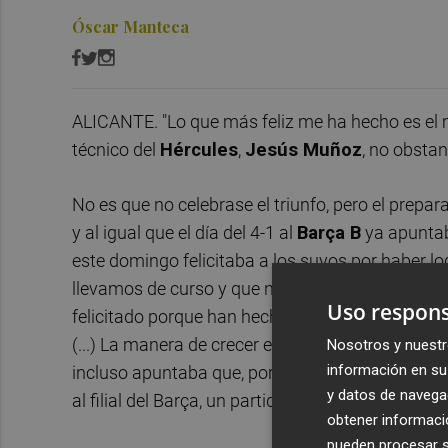
Óscar Manteca
ALICANTE. "Lo que más feliz me ha hecho es el m
técnico del
Hércules
,
Jesús Muñoz
, no obstan
No es que no celebrase el triunfo, pero el prep
y al igual que el día del 4-1 al
Barça B
ya apuntaba
este domingo felicitaba a los suyos por haber lo
llevamos de curso y que no conseguían en partido
Uso respons
felicitado porque han hecho un trabajo espectacul
(...) La manera de crecer es a partir de dar un
Nosotros y nuestr
información en su 
incluso apuntaba que, por la forma, la victoria a
y datos de navega
al filial del Barça, un partido en el que se fuero
obtener informació
pueden procesar su