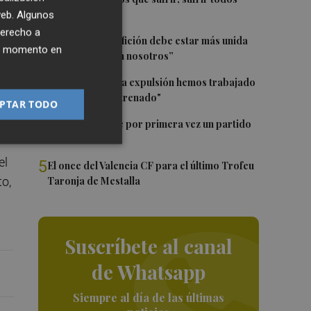
e
juntos”
 web. Algunos
derecho a
2
Diakhaby: “La afición debe estar más unida
ier momento en
con el club y con nosotros”
3
Pepelu: "Hasta la expulsión hemos trabajado
como hemos entrenado"
PTAR TODO
4
Kiat Lim preside por primera vez un partido
en Mestalla
el
5
El once del Valencia CF para el último Trofeu
to,
Taronja de Mestalla
Suscríbete al canal
de Whatsapp
Siempre al día de las últimas