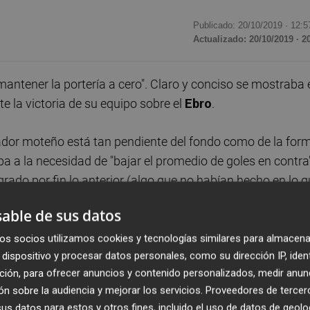
Publicado: 20/10/2019 ·
12:5
Actualizado: 20/10/2019 · 2
antener la portería a cero". Claro y conciso se mostraba 
te la victoria de su equipo sobre el
Ebro
.
arador moteño está tan pendiente del fondo como de la for
 a la necesidad de "bajar el promedio de goles en contra"
grado por fin lo anterior (algo que no habían hecho en lo 
 oficial desde la visita a
Logroño
en el
'play-off'
): "Les 
able de sus datos
ar, más allá de los goles. Somos un equipo difícil de bati
a imagen de equipo aguerrido y compacto", decía Muñoz que
os socios utilizamos cookies y tecnologías similares para almacena
dispositivo y procesar datos personales, como su dirección IP, iden
nte el Ebro le había gustado "más" que la que lograron fren
ción, para ofrecer anuncios y contenido personalizados, medir anun
n al descanso ya con una clara ventaja en el marcador.
n sobre la audiencia y mejorar los servicios.
Proveedores de tercer
s datos para estos y otros fines, incluido el uso de datos de geolo