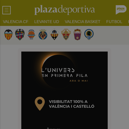
VALENCIA CF
LEVANTE UD
VALENCIA BASKET
FUTBOL