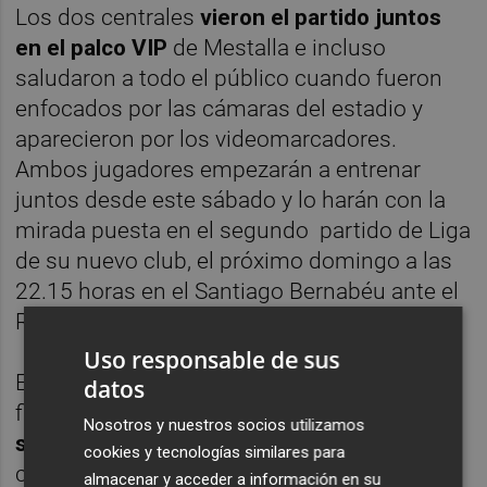
Los dos centrales
vieron el partido juntos
en el palco VIP
de Mestalla e incluso
saludaron a todo el público cuando fueron
enfocados por las cámaras del estadio y
aparecieron por los videomarcadores.
Ambos jugadores empezarán a entrenar
juntos desde este sábado y lo harán con la
mirada puesta en el segundo partido de Liga
de su nuevo club, el próximo domingo a las
22.15 horas en el Santiago Bernabéu ante el
Real Madrid.
Uso responsable de sus
El técnico valencianista aseguro a la
datos
finalización del partido, que
estaba muy
Nosotros y nuestros socios utilizamos
satisfecho por los dos fichajes
y destacó
cookies y tecnologías similares para
como algo muy importante que ambos
almacenar y acceder a información en su