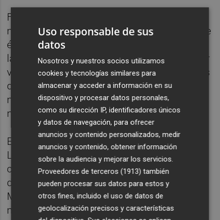
Fernández evitó meterse en "líos" al
Uso responsable de sus
mencionar a Luis Enrique, insistiendo en que
datos
él solo intenta "rendir con mi equipo, hacer
las cosas bien". "Tenía la esperanza de haber
Nosotros y nuestros socios utilizamos
vuelto con Luis Enrique, pero son decisiones
cookies y tecnologías similares para
de entrenador, no me puedo meter. A lo
almacenar y acceder a información en su
dispositivo y procesar datos personales,
mejor volvemos a coincidir en un futuro,
como su dirección IP, identificadores únicos
nunca se sabe", lanzó al aire el defensa.
y datos de navegación, para ofrecer
anuncios y contenido personalizados, medir
El defensa analizó al nuevo seleccionador,
anuncios y contenido, obtener información
Luis de la Fuente, como "muy cercano, muy
sobre la audiencia y mejorar los servicios.
cariñoso". "Es un gusto trabajar con él, muy
Proveedores de terceros (1913)
también
del perfil que tenemos nosotros en el Real
pueden procesar sus datos para estos y
Madrid, que te da cariño y está cerca, eso es
otros fines, incluido el uso de datos de
geolocalización precisos y características
muy importante. He visto confianza por los