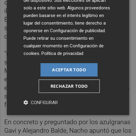
del dispositivo. Sus elecciones se aplican
que estamos aquí, por la selección. Tiene
solo a este sitio web. Algunos proveedores
ilusión y ganas de ganar cosas importantes.
pueden basarse en el interés legítimo en
Ese ímpetu y las ganas hacen que el equipo
lugar del consentimiento; tiene derecho a
se conecte, tenemos una selección para
oponerse en
Configuración de publicidad
.
competir por todo", elogió al de Haro.
Puede retirar su consentimiento en
cualquier momento en
Configuración de
"Nos gusta atacar, dominar con el balón, eso
cookies
.
Política de privacidad
se asemeja a equipos grandes como el Real
ACEPTAR TODO
Madrid. Eso nos obliga a los defensas a
estar concentrados y pendientes de la
RECHAZAR TODO
espalda", agregó sobre el estilo que tendrá la
selección, apoyado en la "proyección" de los
CONFIGURAR
futbolistas más jóvenes.
En concreto y preguntado por los azulgranas
Gavi y Alejandro Balde, Nacho apuntó que los