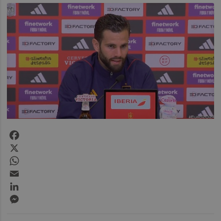
Facebook
X
WhatsApp
Email
LinkedIn
Messenger