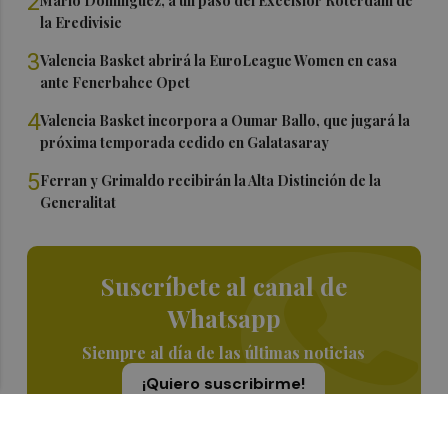
2
Mario Domínguez, a un paso del Excelsior Róterdam de
la Eredivisie
3
Valencia Basket abrirá la EuroLeague Women en casa
ante Fenerbahce Opet
4
Valencia Basket incorpora a Oumar Ballo, que jugará la
próxima temporada cedido en Galatasaray
5
Ferran y Grimaldo recibirán la Alta Distinción de la
Generalitat
Suscríbete al canal de
Whatsapp
Siempre al día de las últimas noticias
¡Quiero suscribirme!