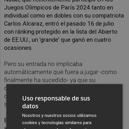
Juegos Olímpicos de París 2024 tanto en
individual como en dobles con su compatriota
Carlos Alcaraz, entró el pasado 16 de julio
con ránking protegido en la lista del Abierto
de EE.UU., un 'grande' que ganó en cuatro
ocasiones.
Pero su entrada no implicaba
automáticamente que fuera a jugar -como
finalmente ha sucedido- ya que su
calendario este año ha ido torneo a torneo y
depende sobre todo de sus sensaciones y
Uso responsable de sus
su estado físico en cada competencia.
datos
Nosotros y nuestros socios utilizamos
Es el segundo año consecutivo que Nadal no
cookies y tecnologías similares para
acude al Abierto de EE.UU. Su última