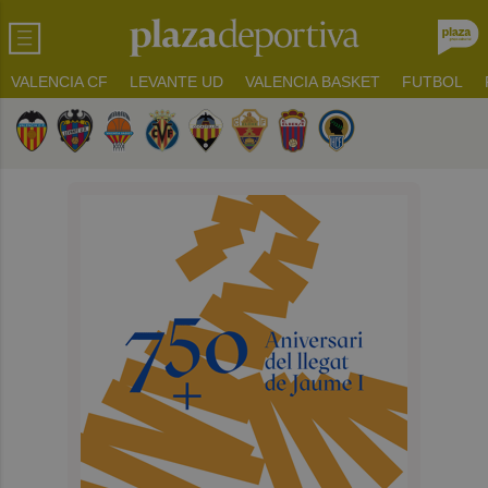
VALENCIA CF
LEVANTE UD
VALENCIA BASKET
FUTBOL