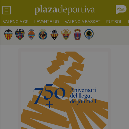
VALENCIA CF
LEVANTE UD
VALENCIA BASKET
FUTBOL