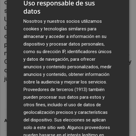
colgar las botas con la camiseta con la que
Uso responsable de sus
datos
siempre soñé hacerlo, vestido de sevillista.
Una cosa más, estos próximos meses, mis
Nosotros y nuestros socios utilizamos
últimos como futbolista profesional, no los
cookies y tecnologías similares para
cobraré. El sueldo que se acuerde con el
almacenar y acceder a información en su
presidente será donado a una Fundación. Es
dispositivo y procesar datos personales,
como su dirección IP, identificadores únicos
mi decisión y así se lo he comunicado al club.
y datos de navegación, para ofrecer
Quiero que la afición sepa todos los detalles y
anuncios y contenido personalizados, medir
que nos guíe la transparencia", resalta el
anuncios y contenido, obtener información
jugador.
sobre la audiencia y mejorar los servicios.
Proveedores de terceros (1913)
también
pueden procesar sus datos para estos y
otros fines, incluido el uso de datos de
geolocalización precisos y características
del dispositivo. Sus elecciones se aplican
ARCHIVADO EN
JESÚS NAVAS
solo a este sitio web. Algunos proveedores
pueden basarse en el interés legítimo en