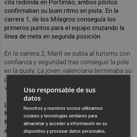
cita redonda en Portimão, ambos pilotos
confirmaban su buen ritmo en pista. En la
carrera 1, de los Milagros conseguía los
primeros puntos para el equipo cruzando la
línea de meta en segunda posición.
En la carrera 2, Martí se subía al turismo con
confianza y seguridad tras conseguir la pole
en la qualy. La joven valenciana terminaba su
primera carrera del fin de semana con la
victoria.
Uso responsable de sus
datos
La carrera 3, la de resistencia, la abría de los
Nosotros y nuestros socios utilizamos
Milagros desde la pole y a los 22 minutos
cookies y tecnologías similares para
Martí saltaba al coche para cruzar la bandera
almacenar y acceder a información en su
a cuadros en primera posición.
dispositivo y procesar datos personales,