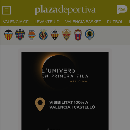
VALENCIA CF
LEVANTE UD
VALENCIA BASKET
FUTBOL