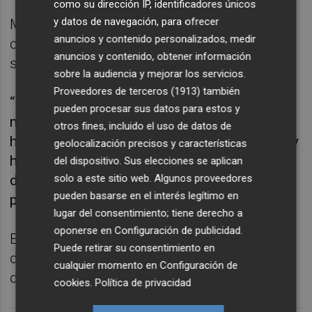
como su dirección IP, identificadores únicos
y datos de navegación, para ofrecer
Martí trabajó mucho con el equipo para esta
anuncios y contenido personalizados, medir
carrera y empieza el año cerrando un fin de
anuncios y contenido, obtener información
semana con un muy buen sabor de boca.
sobre la audiencia y mejorar los servicios.
Proveedores de terceros (1913)
también
“Estoril era un circuito nuevo para mí y estoy
pueden procesar sus datos para estos y
muy contenta del fin de semana que hemos
otros fines, incluido el uso de datos de
hecho. Cada vez conocemos mejor el coche y
geolocalización precisos y características
hemos avanzado en el set up. Ahora, estoy
del dispositivo. Sus elecciones se aplican
deseando que lleguen las próximas citas y
solo a este sitio web. Algunos proveedores
pueden basarse en el interés legítimo en
poder correr en España”
lugar del consentimiento; tiene derecho a
oponerse en
Configuración de publicidad
.
El Circuito de Jerez acogerá la tercera cita
Puede retirar su consentimiento en
del campeonato los próximas días 12 y 13
cualquier momento en
Configuración de
de febrero.
cookies
.
Política de privacidad