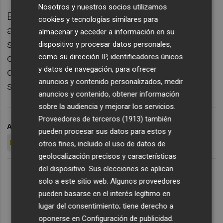
Nosotros y nuestros socios utilizamos
En este sentido, Nico Rodríguez elogió la
cookies y tecnologías similares para
aportación de los fichajes en estas primeras
almacenar y acceder a información en su
sesiones de trabajo. "Más que lo que hagan
dispositivo y procesar datos personales,
como su dirección IP, identificadores únicos
en un partido me gusta el día a día. Saben
y datos de navegación, para ofrecer
dónde han venido y a lo que vienen",
anuncios y contenido personalizados, medir
sentenció.
anuncios y contenido, obtener información
sobre la audiencia y mejorar los servicios.
Proveedores de terceros (1913)
también
ARCHIVADO EN
BORJA MARTÍNEZ
HÉRCULES CF
pueden procesar sus datos para estos y
ELCHE CF
NICO RODRÍGUEZ
otros fines, incluido el uso de datos de
geolocalización precisos y características
del dispositivo. Sus elecciones se aplican
solo a este sitio web. Algunos proveedores
pueden basarse en el interés legítimo en
lugar del consentimiento; tiene derecho a
oponerse en
Configuración de publicidad
.