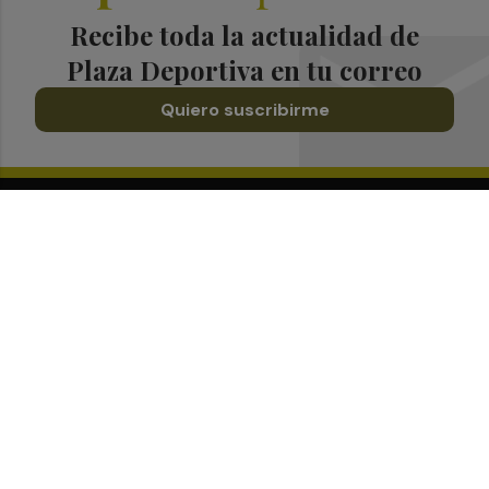
Recibe toda la actualidad de
Plaza Deportiva en tu correo
Quiero suscribirme
Suscríbete al Boletín
Todos los días a primera hora en tu email
¡Quiero suscribirme!
Síguenos en redes
Plaza Deportiva, desde cualquier medio