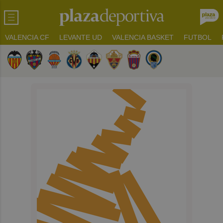
VALENCIA CF
LEVANTE UD
VALENCIA BASKET
FUTBOL