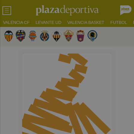
VALENCIA CF
LEVANTE UD
VALENCIA BASKET
FUTBOL