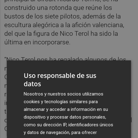
construido una rotonda que reúne los
bustos de los siete pilotos, además de la
escultura alegórica a la afición valenciana,
del que la figura de Nico Terol ha sido la
última en incorporarse.
“Nico Terol nos ha regalado algunos de los
momentos más épicos de la historia del
Uso responsable de sus
Circuit y pasará a la historia del
datos
motociclismo mundial, por lo que es justo
reconocer su trayectoria y equiparar su
Nosotros y nuestros socios utilizamos
cookies y tecnologías similares para
importancia a la de otros pilotos que
almacenar y acceder a información en su
también dan nombre a otras curvas del
dispositivo y procesar datos personales,
circuito”, ha subrayado el director general del
como su dirección IP, identificadores únicos
Circuit Ricardo Tormo,
Gonzalo Gobert.
y datos de navegación, para ofrecer