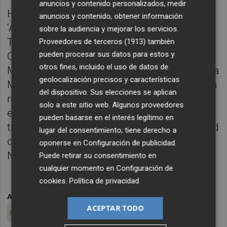
anuncios y contenido personalizados, medir
Heredero de Ricardo Tormo, Jorge Martínez
anuncios y contenido, obtener información
‘Aspar’ o Manuel ‘Champi’ Herreros, Nico
sobre la audiencia y mejorar los servicios.
Terol, surgido del proyecto Cuna de
Proveedores de terceros (1913)
también
pueden procesar sus datos para estos y
Campeones, se proclamó Campeón del
otros fines, incluido el uso de datos de
Mundo de 125cc en Cheste, antes de pasar a
geolocalización precisos y características
Moto2. Retirado en 2017, esta temporada ha
del dispositivo. Sus elecciones se aplican
regresado a la competición para participar
solo a este sitio web. Algunos proveedores
en el FIM Enel MotoE y combina su
pueden basarse en el interés legítimo en
trayectoriaa deportiva con la responsabilidad
lugar del consentimiento; tiene derecho a
de frmar a los más jóvenes pilotos del Ángel
oponerse en
Configuración de publicidad
.
Nieto Team.
Puede retirar su consentimiento en
cualquier momento en
Configuración de
cookies
.
Política de privacidad
ARCHIVADO EN
COMUNITAT VALENCIANA
CIRC
ACEPTAR TODO
MOTOCICLISMO