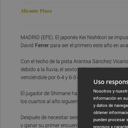
Alicante Plaza
MADRID (EFE). El japonés Kei Nishikori se impus
David
Ferrer
para ser el primero este año en ava
Con el techo de la pista Arantxa Sánchez Vicario
debido a la lluvia, el sexto cabeza de serie comp
venciéndole por 6-4 y 6-3 en una hora y 25 minu
Uso respons
Nosotros y nuestr
El jugador de Shimane había derrotado ya a
Fer
información en su 
los cuartos al año siguiente.
y datos de navega
obtener informació
Después de necesitar seis bolas de partido par
pueden procesar su
y ganar su primer encuentro desde el 29 de marz
precisos y caracte