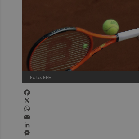
Foto: EFE
Facebook
X
WhatsApp
Email
LinkedIn
Messenger