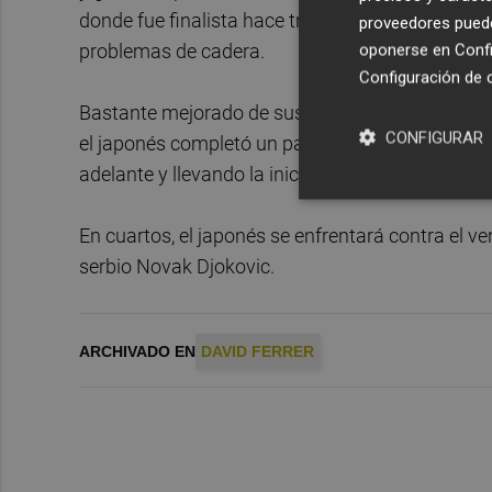
donde fue finalista hace tres temporadas ante el
proveedores pueden
problemas de cadera.
oponerse en
Confi
Configuración de 
Bastante mejorado de sus problemas en la muñec
CONFIGURAR
el japonés completó un partido casi impecable, d
adelante y llevando la iniciativa para romper el s
En cuartos, el japonés se enfrentará contra el ve
serbio Novak Djokovic.
ARCHIVADO EN
DAVID FERRER