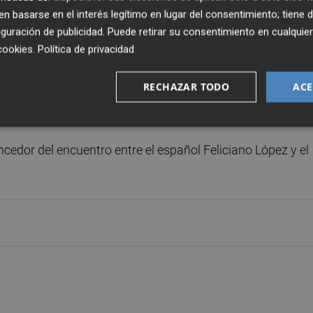
 español Rafael Nadal, retirándose en aquella final por un
 basarse en el interés legítimo en lugar del consentimiento; tiene 
guración de publicidad
. Puede retirar su consentimiento en cualqu
cookies
.
Política de privacidad
a derecha que le hicieron perderse el torneo de Barcelon
RECHAZAR TODO
ACE
ictando el juego desde el centro de la pista, siempre
ervicio de
Ferrer
cuatro veces.
ncedor del encuentro entre el español Feliciano López y el