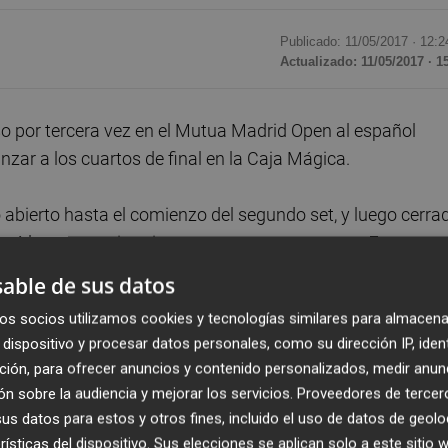
Publicado: 11/05/2017 ·
12:2
Actualizado: 11/05/2017 · 1
o por tercera vez en el Mutua Madrid Open al español
nzar a los cuartos de final en la Caja Mágica.
 abierto hasta el comienzo del segundo set, y luego cerra
letó la novena victoria en trece encuentros ante
Ferrer
,
tos.
able de sus datos
os socios utilizamos cookies y tecnologías similares para almacena
rer
en estas mismas pistas en las semifinales de 2014 y 
dispositivo y procesar datos personales, como su dirección IP, iden
ción, para ofrecer anuncios y contenido personalizados, medir anun
n sobre la audiencia y mejorar los servicios.
Proveedores de tercer
a derrotar al argentino Diego Schwartzman en primera ron
s datos para estos y otros fines, incluido el uso de datos de geolo
o, Nishikori parece haberse adaptado al juego en Madrid,
rísticas del dispositivo. Sus elecciones se aplican solo a este sitio