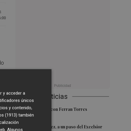
4
5:00
do
r y acceder a
en
Últimas Noticias
tificadores únicos
cios y contenido,
1
Foios se vuelca con Ferran Torres
os (1913)
también
da
calización
2
Mario Domínguez, a un paso del Excelsior
 web. Algunos