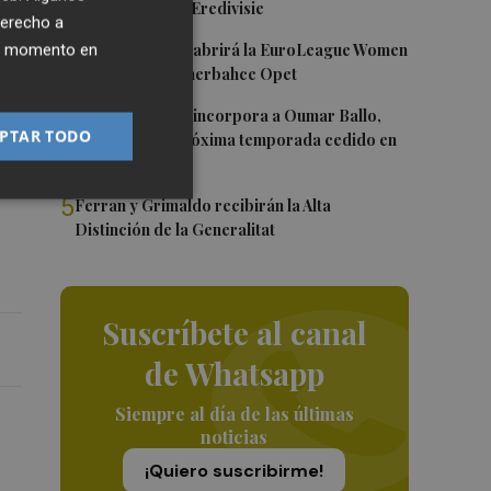
Róterdam de la Eredivisie
os
derecho a
3
Valencia Basket abrirá la EuroLeague Women
ier momento en
en casa ante Fenerbahce Opet
a,
4
Valencia Basket incorpora a Oumar Ballo,
PTAR TODO
que jugará la próxima temporada cedido en
Galatasaray
5
Ferran y Grimaldo recibirán la Alta
Distinción de la Generalitat
Suscríbete al canal
de Whatsapp
Siempre al día de las últimas
noticias
¡Quiero suscribirme!