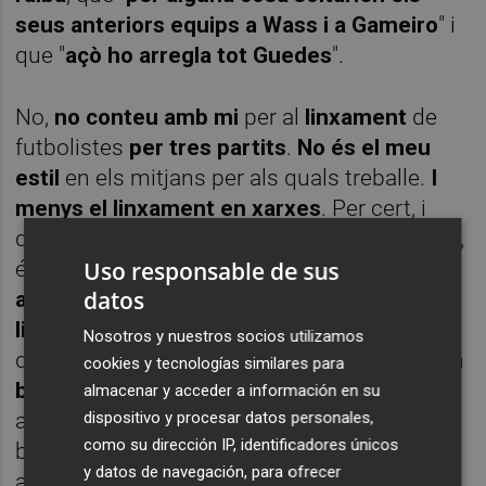
seus anteriors equips a Wass i a Gameiro
" i
que "
açò ho arregla tot Guedes
".
No,
no conteu amb mi
per al
linxament
de
futbolistes
per tres partits
.
No és el meu
estil
en els mitjans per als quals treballe.
I
menys el linxament en xarxes
. Per cert, i
després de l'experiència de l'última setmana,
Uso responsable de sus
és evident que
algu es va proposar
fa anys
datos
acaparar minuts de glòria
amb el
linxament
a
certes
professions
Nosotros y nuestros socios utilizamos
que
comporten notorietat
.
Que li aprofite la
cookies y tecnologías similares para
bilis vessada
i els seus 10 minuts de glòria
almacenar y acceder a información en su
dispositivo y procesar datos personales,
aconseguida davant els qui els ensenya la
como su dirección IP, identificadores únicos
bravuconada llançada des d'un perfil
y datos de navegación, para ofrecer
anònim. Però ho sent,
no conten amb mi