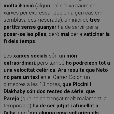
molta il·lusió
(algun pal em va caure en
xarxes per expressar que en algun cas em
semblava desmesurada), un inici de
tres
partits sense guanyar
ha de servir per a
posar-se les piles
, però
mai
per a
vaticinar la
fi dels temps
.
Les
xarxes socials
són un
món
extraordinari
, però també
ho podreixen tot a
una velocitat celérica
.
Ara resulta que Neto
no para un taxi
en el Carrer Colón un
dimecres a les 13 hores,
que Piccini i
Diakhaby són dos restes de sèrie
,
que
Parejo
(que ha començat molt malament la
temporada)
ha de ser jutjat i afusellat a
l'alba
, que "
per alguna cosa soltarien els