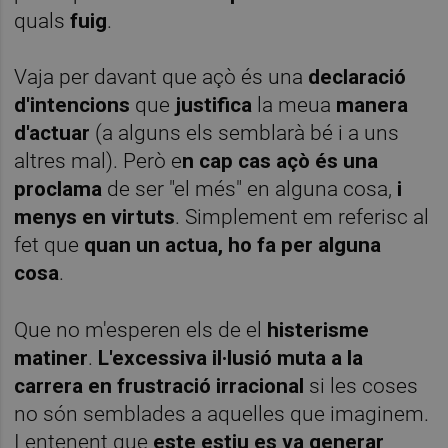
quals
fuig
.
Vaja per davant que açò és una
declaració
d'intencions
que
justifica
la meua
manera
d'actuar
(a alguns els semblarà bé i a uns
altres mal). Però e
n cap cas açò és una
proclama
de ser "el més" en alguna cosa,
i
menys en virtuts
. Simplement em referisc al
fet que
quan un actua, ho fa per alguna
cosa
.
Que no m'esperen els de el
histerisme
matiner
.
L'excessiva il·lusió muta a la
carrera en frustració
irracional
si les coses
no són semblades a aquelles que imaginem.
I entenent que
este estiu es va generar