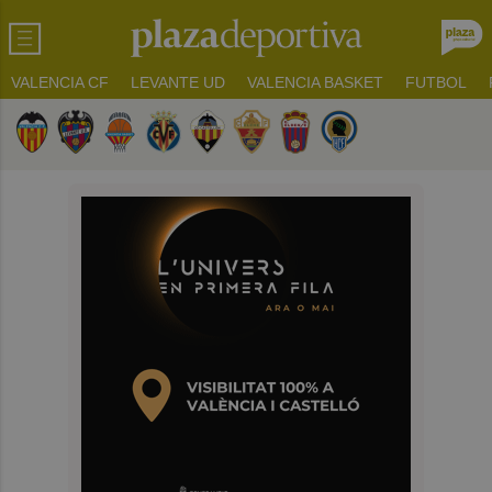
VALENCIA CF
LEVANTE UD
VALENCIA BASKET
FUTBOL