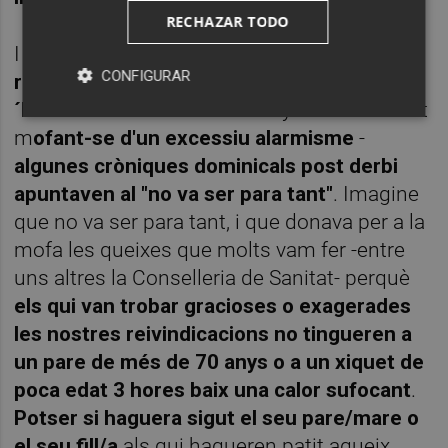
RECHAZAR TODO
I per descomptat, no conten amb mi
els que
CONFIGURAR
recolzen
la teoria de l'alarma social
per a l
´horari del derbi
o ens assenyalen amb el dit
m
ofant-se d'un excessiu alarmisme
-
algunes cròniques dominicals post derbi
apuntaven al "no va ser para tant"
. Imagine
que no va ser para tant, i que donava per a la
mofa les queixes que molts vam fer -entre
uns altres la Conselleria de Sanitat- perquè
els qui van trobar gracioses o exagerades
les nostres reivindicacions
no tingueren a
un pare de més de 70 anys o a un xiquet de
poca edat 3 hores baix una calor sufocant
.
Potser si haguera sigut el seu pare/mare o
el seu fill/a
als qui hagueren patit aqueix