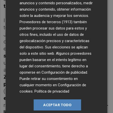
anuncios y contenido personalizados, medir
tampoc per a això
.
anuncios y contenido, obtener información
sobre la audiencia y mejorar los servicios.
I
tampoc
conten amb mi els que li
riuen
Proveedores de terceros (1913)
también
totes les
gràcies
al president de la LFP,
pueden procesar sus datos para estos y
Javier
Tebas
.
Com a periodista
de premsa
otros fines, incluido el uso de datos de
geolocalización precisos y características
digital -seguisc caminant en bolquers en
del dispositivo. Sus elecciones se aplican
este món- i també
de radio
,
no
li
done
un
solo a este sitio web. Algunos proveedores
segon de glòria
a qui li
va col·locar
pueden basarse en el interés legítimo en
un
impost revolucionari a les ràdios
-
lugar del consentimiento; tiene derecho a
aprofitant la feblesa dels clubs i un favor de
oponerse en
Configuración de publicidad
.
Zapatero
a
Roures
-.
Eixos diners que cal
Puede retirar su consentimiento en
pagar cada setmana
per treballar
a la lliga
cualquier momento en
Configuración de
(sí, sí, paguem per treballar)
s'han carregat i
cookies
.
Política de privacidad
es carregaràn
molts
llocs de treball
en
ràdios xicotetes. Així que
jo no pense donar-
ACEPTAR TODO
li un segon de treva ni de glòria
.