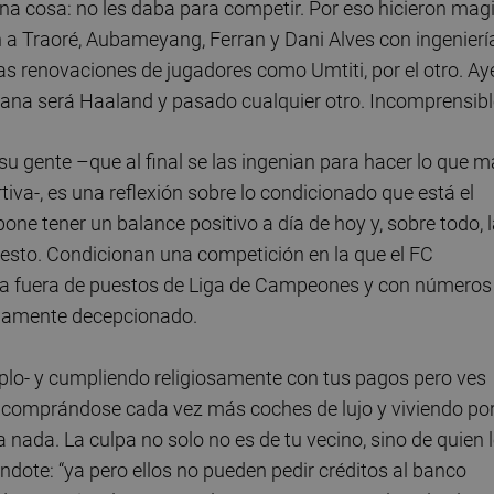
una cosa: no les daba para competir. Por eso hicieron mag
on a Traoré, Aubameyang, Ferran y Dani Alves con ingenierí
las renovaciones de jugadores como Umtiti, por el otro. Ay
ana será Haaland y pasado cualquier otro. Incomprensibl
o su gente –que al final se las ingenian para hacer lo que 
rtiva-, es una reflexión sobre lo condicionado que está el
ne tener un balance positivo a día de hoy y, sobre todo, 
esto. Condicionan una competición en la que el FC
aría fuera de puestos de Liga de Campeones y con números
undamente decepcionado.
plo- y cumpliendo religiosamente con tus pagos pero ves
a comprándose cada vez más coches de lujo y viviendo po
 nada. La culpa no solo no es de tu vecino, sino de quien 
éndote: “ya pero ellos no pueden pedir créditos al banco