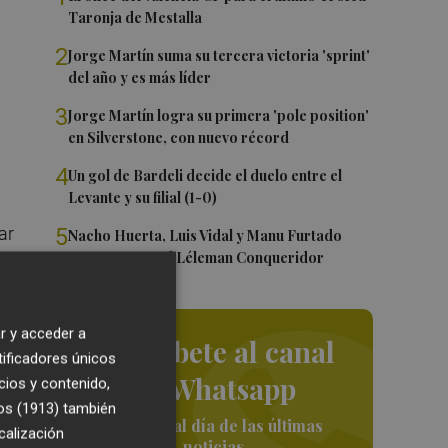
Taronja de Mestalla
2
Jorge Martín suma su tercera victoria 'sprint'
del año y es más líder
3
Jorge Martín logra su primera 'pole position'
en Silverstone, con nuevo récord
4
Un gol de Bardeli decide el duelo entre el
Levante y su filial (1-0)
5
ar
Nacho Huerta, Luis Vidal y Manu Furtado
renuevan con el Léleman Conqueridor
ad
o
r y acceder a
Suscríbete al canal
lub
tificadores únicos
.
de Whatsapp
cios y contenido,
os (1913)
también
Siempre al día de las últimas
calización
noticias