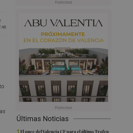
7
7:48
to
ras
Últimas Noticias
1
El once del Valencia CF para el último Trofeu