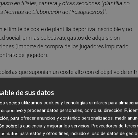
sto en filiales, cantera y otras secciones (plantilla no
e las Normas de Elaboración de Presupuestos)”.
l límite de coste de plantilla deportiva inscribible y no
idad social, primas colectivas, gastos de adquisición
aciones (importe de compra de los jugadores imputado
ntrato del jugador).
bolistas que suponían un coste alto con el objetivo de entr
ente, el LCPD entendiendo que esto era buscar la viabilid
ar sanciones o una posible quiebra del mismo club. Haciend
able de sus datos
entera y viviendo de cesiones, el VCF solo ha conseguido
os socios utilizamos cookies y tecnologías similares para almacena
s de euros. Algo que dice mucho de cómo entienden este c
dispositivo y procesar datos personales, como su dirección IP, iden
rima el
excel
por encima del sentimiento o de lo deportivo
ción, para ofrecer anuncios y contenido personalizados, medir anun
lla o si sacar el autobús con las cifras, sino sobre el
n sobre la audiencia y mejorar los servicios.
Proveedores de tercer
que el Valencia CF, tienen vía libre para hacer lo que
s datos para estos y otros fines, incluido el uso de datos de geolo