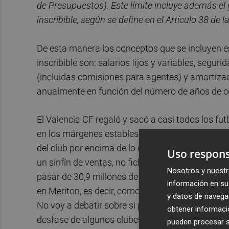
de Presupuestos). Este límite incluye además el ga
inscribible, según se define en el Artículo 38 d
De esta manera los conceptos que se incluyen en e
inscribible son: salarios fijos y variables, segur
(incluidas comisiones para agentes) y amortiz
anualmente en función del número de años de co
El Valencia CF regaló y sacó a casi todos los fut
en los márgenes estables del FPF y, por consigui
del club por encima de lo deportivo y, así, evit
Uso respons
un sinfín de ventas, no fichando una temporada 
Nosotros y nuestr
pasar de 30,9 millones de euros a 57, 7 millone
información en su 
en Meriton, es decir, como una empresa donde p
y datos de navega
No voy a debatir sobre si prenderle fuego a Mesta
obtener informació
desfase de algunos clubes que, en peor situación 
pueden procesar su