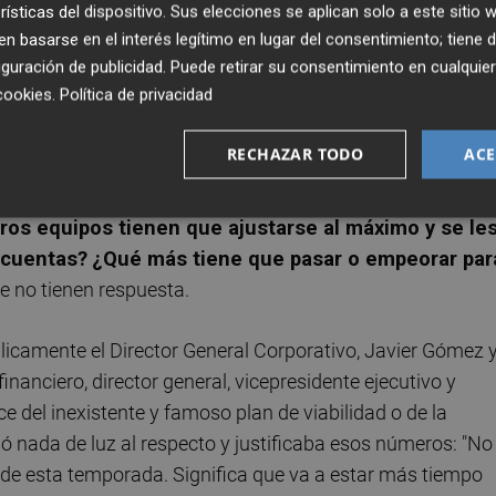
rísticas del dispositivo. Sus elecciones se aplican solo a este sitio
 basarse en el interés legítimo en lugar del consentimiento; tiene 
guración de publicidad
. Puede retirar su consentimiento en cualqu
ención es el claro desnivel que tiene el FC Barcelona que
cookies
.
Política de privacidad
ra escandalosa que no deja sino entrever que esto no solo
ara permisividad con según quién.
RECHAZAR TODO
ACE
a cifra de -144 millones y se le deja seguir fichand
ros equipos tienen que ajustarse al máximo y se le
 cuentas?
¿Qué más tiene que pasar o empeorar par
e no tienen respuesta.
blicamente el Director General Corporativo, Javier Gómez 
nanciero, director general, vicepresidente ejecutivo y
ce del inexistente y famoso plan de viabilidad o de la
ó nada de luz al respecto y justificaba esos números: "No
s de esta temporada. Significa que va a estar más tiempo