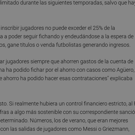
ás limitado durante las siguientes temporadas, salvo que h
ra inscribir jugadores no puede exceder el 25% de la
, va a poder seguir fichando y endeudándose a la espera de
os, gane títulos o venda futbolistas generando ingresos.
ar jugadores siempre que ahorren gastos de la cuenta de
na ha podido fichar por el ahorro con casos como Agüero,
e ahorro ha podido hacer esas contrataciones" explicaba
. Si realmente hubiera un control financiero estricto, al
ifras a algo más sostenible con su correspondiente sanci
 determinado. Números, los de verano, que eran mejores
s con las salidas de jugadores como Messi o Griezmann,