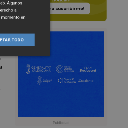
 web. Algunos
¡Quiero suscribirme!
derecho a
ier momento en
PTAR TODO
o
s
a
y