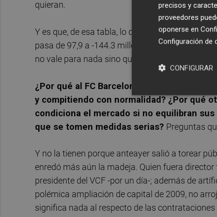
quieran.
precisos y caracte
proveedores pueden
oponerse en
Confi
Y es que, de esa tabla, lo que más me llama la at
Configuración de 
pasa de 97,9 a -144.3 millones de euros. Una cif
no vale para nada sino que, además, hay una cl
CONFIGURAR
¿Por qué al FC Barcelona se le consiente un
y compitiendo con normalidad? ¿Por qué ot
condiciona el mercado si no equilibran sus
que se tomen medidas serias?
Preguntas qu
Y no la tienen porque anteayer salió a torear pú
enredó más aún la madeja. Quien fuera director fi
presidente del VCF -por un día-; además de artífi
polémica ampliación de capital de 2009, no arroj
significa nada al respecto de las contratacione