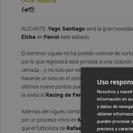
Óscar Manteca
ALICANTE.
Yago Santiago
será la gran novedad
Elche
en
Ferrol
este sábado.
El extremo vigués no ha podido vestirse de corto 
por lo que regresará esta jornada a una citació
cerrada... y no solo por venir de un tiempo de i
hacerse un sitio en el sistema de tres centrales 
Uso respons
últimos nueve puntos puestos en juego, una apu
Nosotros y nuestr
la visita al
Racing de Ferrol.
información en su 
y datos de navega
Además del vigués, también regresará este vier
obtener informació
por un proceso vírico en
Málaga
. Si bien su au
pueden procesar su
que el futbolista de
Rafaela
no recupere su sitio
precisos y caracte