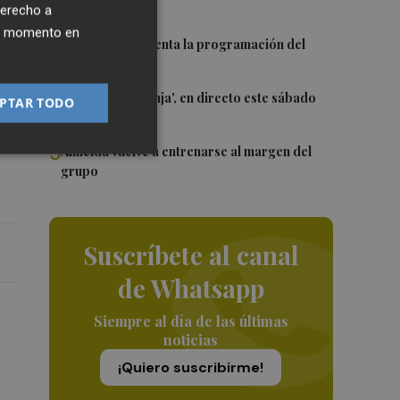
WNBA
derecho a
ier momento en
3
El Valencia presenta la programación del
Trofeu Taronja
4
El 'Trofeu Taronja', en directo este sábado
PTAR TODO
por À Punt
5
Almeida vuelve a entrenarse al margen del
grupo
Suscríbete al canal
de Whatsapp
Siempre al día de las últimas
noticias
¡Quiero suscribirme!