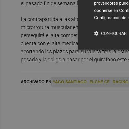
el pasado fin de semana había estado sobre el v
proveedores pueden
oponerse en
Confi
Configuración de 
La contrapartida a las altas de Santigo y Castro 
microrrotura muscular en el transcurso primer 
CONFIGURAR
perseguirá el alta competitiva de cara a la próx
cuenta con el alta médica de su última rotura de f
acortando los plazos para su vuelta tras la osteo
pasado y le obligó a pasar por el quirófano este
ARCHIVADO EN
YAGO SANTIAGO
ELCHE CF
RACING