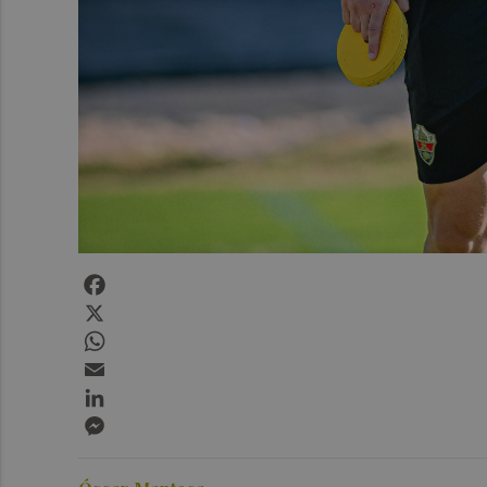
Facebook
X
WhatsApp
Email
LinkedIn
Messenger