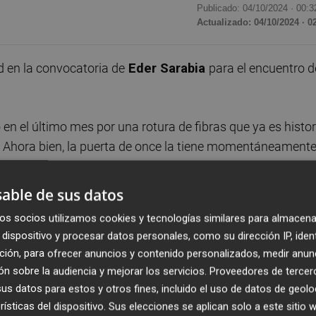
Publicado: 04/10/2024 ·
00:3
Actualizado: 04/10/2024 · 0
 en la convocatoria de
Eder Sarabia
para el encuentro d
en el último mes por una rotura de fibras que ya es histor
n. Ahora bien, la puerta de once la tiene momentáneament
nactividad, también porque no parece que Santiago tenga fá
y dos carrileros con el que el Elche ha sumado siete de los
able de sus datos
esta que cuesta creer que Sarabia vaya a aparcar de cara
os socios utilizamos cookies y tecnologías similares para almacena
dispositivo y procesar datos personales, como su dirección IP, iden
ción, para ofrecer anuncios y contenido personalizados, medir anun
nes a una convocatoria el mediapunta
'Nico' Castro
, baja
n sobre la audiencia y mejorar los servicios.
Proveedores de tercer
sencia apenas se notó en
La Rosaleda
, parece complicado
s datos para estos y otros fines, incluido el uso de datos de geolo
 en un equipo de cuyo once no solo era un fijo, es que has
rísticas del dispositivo. Sus elecciones se aplican solo a este sitio