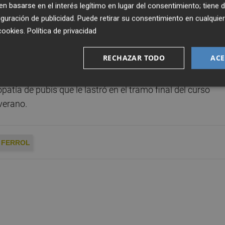
erde 98% de los minutos posibles.
 basarse en el interés legítimo en lugar del consentimiento; tiene 
guración de publicidad
. Puede retirar su consentimiento en cualqu
cookies
.
Política de privacidad
serán las bajas del central
Pedo Bigas
, quien sufrió una
tiempo del encuentro del fin de semana pasado, aunque
RECHAZAR TODO
ACE
ima jornada, y del extremo
Elbasan Rashani
, quien aún no
ibras. Al tiempo, el lateral
Carlos Clerc
continúa
patía de pubis que le lastró en el tramo final del curso
 verano.
 FERROL