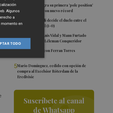
1
calización
Jorge Martín logra su primera 'pole position'
en Silverstone, con nuevo récord
 web. Algunos
de
derecho a
2
Un gol de Bardeli decide el duelo entre el
ier momento en
Levante y su filial (1-0)
 el
3
Nacho Huerta, Luis Vidal y Manu Furtado
renuevan con el Léleman Conqueridor
PTAR TODO
4
Foios se vuelca con Ferran Torres
5
Mario Domínguez, cedido con opción de
compra al Excelsior Róterdam de la
Eredivisie
e
Suscríbete al canal
de Whatsapp