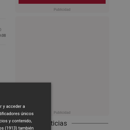
0
9:08
en
r y acceder a
tificadores únicos
s
cios y contenido,
Últimas Noticias
os (1913)
también