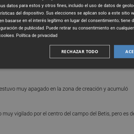
s datos para estos y otros fines, incluido el uso de datos de geolo
rísticas del dispositivo. Sus elecciones se aplican solo a este sitio
algún error que pudo costar caro y se atascó en la salida 
 basarse en el interés legítimo en lugar del consentimiento; tiene 
guración de publicidad
. Puede retirar su consentimiento en cualqu
cookies
.
Política de privacidad
anterano le costó entrar al partido en la primera parte, tras
RECHAZAR TODO
ACE
onerse al centro del campo del Betis. Hizo el tanto
 estuvo muy apagado en la zona de creación y acumuló
o muy vigilado por el centro del campo del Betis, pero es d