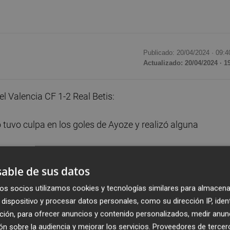
Publicado: 20/04/2024 ·
09:4
Actualizado: 20/04/2024 · 1
el Valencia CF 1-2 Real Betis:
 tuvo culpa en los goles de Ayoze y realizó alguna
contró varios espacios por su costado y estuvo comedido 
able de sus datos
da.
os socios utilizamos cookies y tecnologías similares para almacena
dispositivo y procesar datos personales, como su dirección IP, iden
yoze en la jugada del primer gol, pero sigue siendo el má
ción, para ofrecer anuncios y contenido personalizados, medir anun
n sobre la audiencia y mejorar los servicios.
Proveedores de tercer