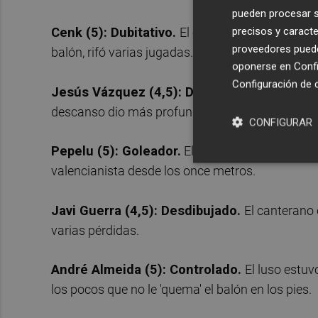
pueden procesar su
precisos y caracte
Cenk (5): Dubitativo.
El central turco cometió 
proveedores pueden
balón, rifó varias jugadas.
oponerse en
Confi
Configuración de 
Jesús Vázquez (4,5): De menos a más.
Al c
descanso dio más profundidad.
CONFIGURAR
Pepelu (5): Goleador.
El de Denia no logró imp
valencianista desde los once metros.
Javi Guerra (4,5): Desdibujado.
El canterano
varias pérdidas.
André Almeida (5): Controlado.
El luso estuv
los pocos que no le 'quema' el balón en los pies.