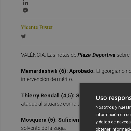
LinkedIn
Messenger
Vicente Fuster
VALÈNCIA. Las notas de
Plaza Deportiva
sobre 
Mamardashvili (6): Aprobado.
El georgiano no
intervención de mérito.
Thierry Rendall (4,5): Superado.
El Betis en
Uso respons
ataque al situarse como tercer central en la sali
Nosotros y nuestr
información en su 
Mosquera (5): Suficiente.
Fue superado por A
y datos de navega
solvente de la zaga.
obtener informació