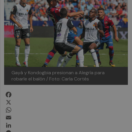
Gayà y Kondogbia presionan a Alegría para
robarle el balón / Foto: Carla Cortés
Facebook
X
WhatsApp
Email
LinkedIn
Messenger