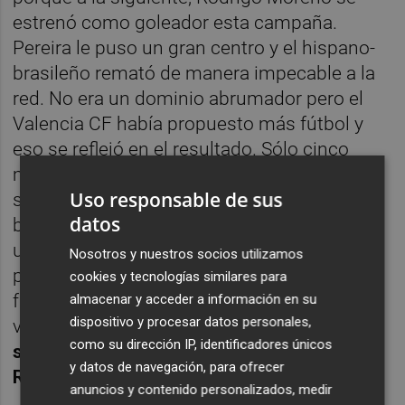
estrenó como goleador esta campaña.
Pereira le puso un gran centro y el hispano-
brasileño remató de manera impecable a la
red. No era un dominio abrumador pero el
Valencia CF había propuesto más fútbol y
eso se reflejó en el resultado. Sólo cinco
minutos despúes Carlos Soler tuvo la
Uso responsable de sus
sentencia pero la falló. Rodrigo cabalgó la
datos
banda derecha, centró bien y Mina estampó
un cabezazo sucio en el larguero pero la
Nosotros y nuestros socios utilizamos
pelota se le quedó mansa a Soler para que
cookies y tecnologías similares para
fusilara el segundo tanto
almacenar y acceder a información en su
dispositivo y procesar datos personales,
valencianista.
Debió ver tan fácil el gol que
como su dirección IP, identificadores únicos
se confió y su remate de cabeza lo sacó
y datos de navegación, para ofrecer
Raúl a bocajarro.
anuncios y contenido personalizados, medir