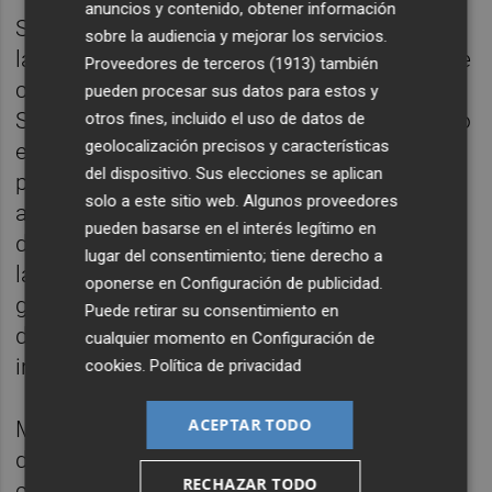
anuncios y contenido, obtener información
Sólo un par de minutos despuésun centro
sobre la audiencia y mejorar los servicios.
lateral de Pedro López que despejó Murillo le
Proveedores de terceros (1913)
también
cayó a Bardhi dentro del área y la marca de
pueden procesar sus datos para estos y
Soler no fue buena por lop que el macedonio
otros fines, incluido el uso de datos de
geolocalización precisos y características
empató el partido con un remate ajustado al
del dispositivo. Sus elecciones se aplican
palo. Después del empate, Jason pudo
solo a este sitio web. Algunos proveedores
adelantar al Levante UD pero su remate tras
pueden basarse en el interés legítimo en
dejarla muerta Neto se fue por encima del
lugar del consentimiento; tiene derecho a
larguero. Fue la última ocasión clara de los
oponerse en
Configuración de publicidad
.
granotas en todo el partido. El Valencia CF
Puede retirar su consentimiento en
dejó escapar la sentencia y estuvo cerca de
cualquier momento en
Configuración de
irse perdiendo al descanso.
cookies
.
Política de privacidad
ACEPTAR TODO
Muñiz perdió a su mejor jugador al
descanso, Lerma, y tuvo que meter a un
RECHAZAR TODO
central, Rober, de centrocampista defensivo.