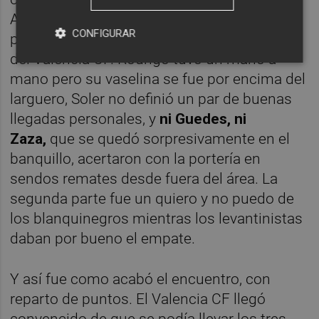
Ahí, perdió mucho control el Levante que se
CONFIGURAR
pasó casi toda la segunda parte a expensas
del Valencia CF. Rodrigo tuvo un mano a
mano pero su vaselina se fue por encima del
larguero, Soler no definió un par de buenas
llegadas personales, y
ni Guedes, ni
Zaza,
que se quedó sorpresivamente en el
banquillo, acertaron con la portería en
sendos remates desde fuera del área. La
segunda parte fue un quiero y no puedo de
los blanquinegros mientras los levantinistas
daban por bueno el empate.
Y así fue como acabó el encuentro, con
reparto de puntos. El Valencia CF llegó