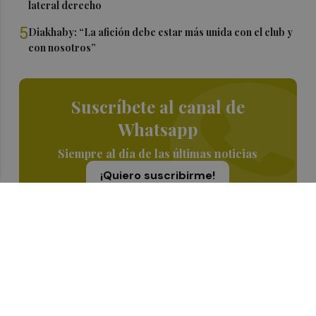
lateral derecho
5
Diakhaby: “La afición debe estar más unida con el club y
con nosotros”
Suscríbete al canal de
Whatsapp
Siempre al día de las últimas noticias
¡Quiero suscribirme!