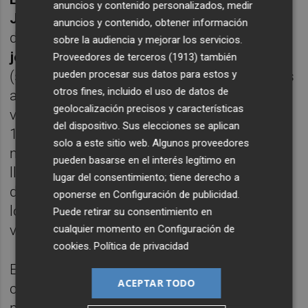
anuncios y contenido personalizados, medir
Jarque
) que les llevaron a la primera plaza
anuncios y contenido, obtener información
del subgrupo 3A a la finalización de la
sobre la audiencia y mejorar los servicios.
jornada 5
, una segunda crisis de resultados
Proveedores de terceros (1913)
también
pueden procesar sus datos para estos y
(solo sumó 1 punto de los 12 siguientes) les
otros fines, incluido el uso de datos de
apartó de la zona de noble a la que ya solo
geolocalización precisos y características
volvería al cierre de la
jornada 10
(tras ganar
del dispositivo. Sus elecciones se aplican
1-0 a
El Prat
) y de manera anecdótica. Es
solo a este sitio web. Algunos proveedores
más, en el tramo final de la fase regular han
pueden basarse en el interés legítimo en
llegado a estar más cerca del descenso que
lugar del consentimiento; tiene derecho a
de la cabeza (solo han sumado un tercio de
oponerse en
Configuración de publicidad
.
los últimos 15 puntos disputados: una
Puede retirar su consentimiento en
victoria, dos empates y dos derrotas).
cualquier momento en
Configuración de
cookies
.
Política de privacidad
El Lleida ha ganado ocho partidos (cinco
ACEPTAR TODO
como local), empatado tres (dos en casa) y