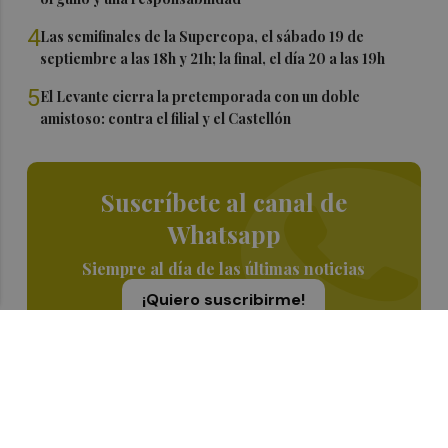
4
Las semifinales de la Supercopa, el sábado 19 de
septiembre a las 18h y 21h; la final, el día 20 a las 19h
5
El Levante cierra la pretemporada con un doble
amistoso: contra el filial y el Castellón
Suscríbete al canal de
Whatsapp
Siempre al día de las últimas noticias
¡Quiero suscribirme!