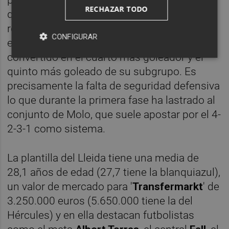
perdido nueve (seis a domicilio) de los 20
RECHAZAR TODO
que ha disputado; ha marcado 23 tantos y
recibido 22 (el Hércules ha anotado 15 y
CONFIGURAR
encajado 14 en 18 encuentros), lo que le ha
convertido en el cuarto más goleador y el
quinto más goleado de su subgrupo. Es
precisamente la falta de seguridad defensiva
lo que durante la primera fase ha lastrado al
conjunto de Molo, que suele apostar por el 4-
2-3-1 como sistema.
La plantilla del Lleida tiene una media de
28,1 años de edad (27,7 tiene la blanquiazul),
un valor de mercado para '
Transfermarkt
' de
3.250.000 euros (5.650.000 tiene la del
Hércules) y en ella destacan futbolistas