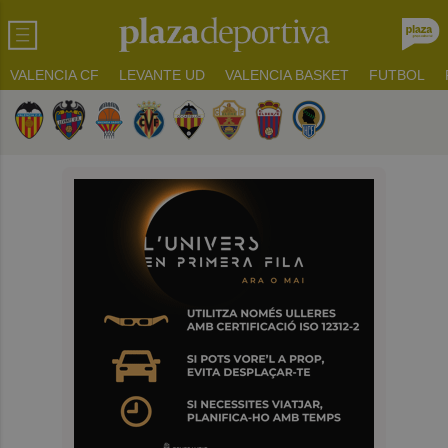
VALENCIA CF
LEVANTE UD
VALENCIA BASKET
FUTBOL