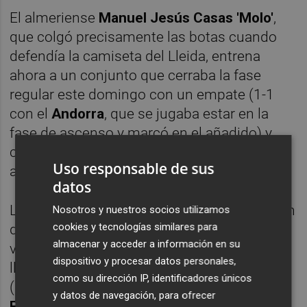
El almeriense
Manuel Jesús Casas 'Molo'
,
que colgó precisamente las botas cuando
defendía la camiseta del Lleida, entrena
ahora a un conjunto que cerraba la fase
regular este domingo con un empate (1-1
con el
Andorra
, que se jugaba estar en la
fase de ascenso y marcó en el añadido) y,
como el Hércules, lejos del objetivo de
Uso responsable de sus
acabar entre los tres primeros.
datos
Los ilerdenses arrancaron la fase regular con
Nosotros y nuestros socios utilizamos
cookies y tecnologías similares para
dos derrotas y aunque lograron la primera
almacenar y acceder a información en su
victoria en la
jornada 3
(0-2 en
Badalona
) y
dispositivo y procesar datos personales,
llegaron a enlazar tres triunfos consecutivos
como su dirección IP, identificadores únicos
(1-0 sobre la
Llagostera
y 2-3 ante el
y datos de navegación, para ofrecer
Espanyol B
en la
Ciudad Deportiva Dani