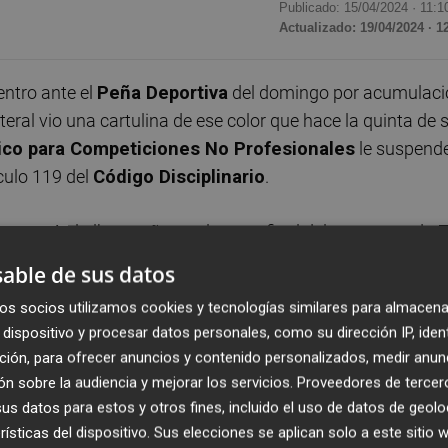
Publicado: 15/04/2024 ·
11:1
Actualizado: 19/04/2024 · 1
entro ante el
Peña Deportiva
del domingo por acumulaci
lateral vio una cartulina de ese color que hace la quinta de 
nico para Competiciones No Profesionales
le suspend
ículo 119 del
Código Disciplinario
.
onestó al albaceteño en el tramo final del encuentro de
E
l acta, aunque el comportamiento del lateral pudo estar m
able de sus datos
o de una vez, ya que el choque del domingo parece, a prior
os socios utilizamos cookies y tecnologías similares para almacena
r aún los blanquiazules. Huelga decir que ni el protagonis
dispositivo y procesar datos personales, como su dirección IP, iden
que conllevaría una suspensión mayor para 'Samu',
ción, para ofrecer anuncios y contenido personalizados, medir anun
o que se perderá solo la cita con el Peña Deportiva.
n sobre la audiencia y mejorar los servicios.
Proveedores de tercer
s datos para estos y otros fines, incluido el uso de datos de geolo
lla a improvisar una solución para el lateral derecho, tod
rísticas del dispositivo. Sus elecciones se aplican solo a este sitio