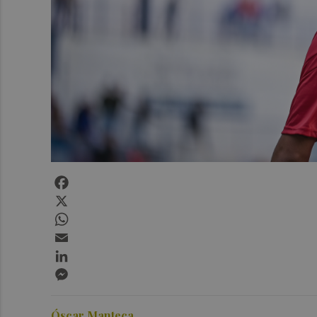
Facebook
X
WhatsApp
Email
LinkedIn
Messenger
Óscar Manteca