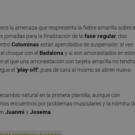
ce la amenaza que respresenta la fiebre amarilla sobre e
es jornadas para la finalización de la
fase regular
, dos
entro
Colominas
están apercibidos de suspensión: si ven
 el choque con el
Badalona
y si son amonestados en este
en el que una amonestación con tarjeta amarilla no tendrí
egue el
'play-off'
, pues de cara al mismo se abren nuevo
ecambio natural en la primera plantilla, aunque con
timos encuentros por problemas musculares y la nómina d
 en
Juanmi
y
Josema
.