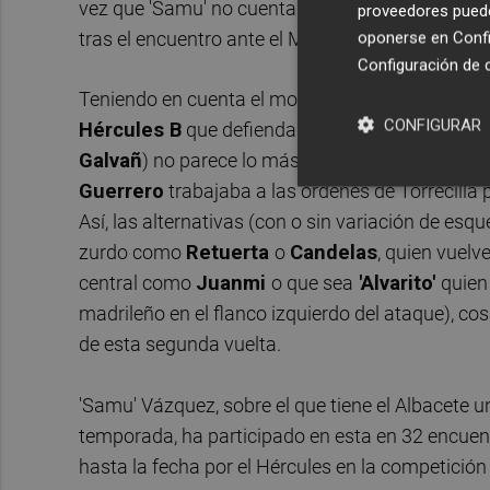
vez que 'Samu' no cuenta en la primera plantilla
proveedores pueden
tras el encuentro ante el Manresa el preparador
oponerse en
Confi
Configuración de 
Teniendo en cuenta el momento en que nos encon
CONFIGURAR
Hércules B
que defienda de manera natural el 
Galvañ
) no parece lo más adecuado, aunque has
Guerrero
trabajaba a las órdenes de Torrecilla
Así, las alternativas (con o sin variación de es
zurdo como
Retuerta
o
Candelas
, quien vuelv
central como
Juanmi
o que sea
'Alvarito'
quien
madrileño en el flanco izquierdo del ataque), co
de esta segunda vuelta.
'Samu' Vázquez, sobre el que tiene el Albacete 
temporada, ha participado en esta en 32 encuentr
hasta la fecha por el Hércules en la competició