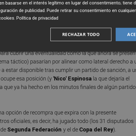
 con un recambio natural. "A ver qué inventamos", señaló
 basarse en el interés legítimo en lugar del consentimiento; tiene 
 blanquiazul.
guración de publicidad
. Puede retirar su consentimiento en cualqu
cookies
.
Política de privacidad
tramos del curso, apostar por un sub-23 con licencia de
RECHAZAR TODO
ACE
flanco derecho de la zaga (como
Aitor
Rivera
,
Cissé
o
ta su desvinculación en enero el alicantino
David López
 para cubrir una eventualidad como la que ahora se presen
quema táctico) pasarían por alinear como lateral derecho a 
e a estar disponible tras cumplir un partido de sanción, a u
 ocupe esa posición (y
'Nico' Espinosa
la que dejaría el
sa que ya ha hecho en los minutos finales de algún partido
una opción de recompra que expira con la presente
os oficiales, es decir, ha jugado todo (los 31 disputados
n de
Segunda Federación
y el de
Copa del Rey
).