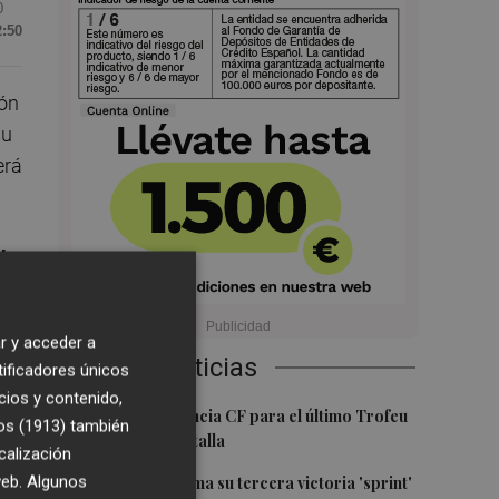
0
2:50
ón
su
erá
l
ás
i,
r y acceder a
ta
Últimas Noticias
tificadores únicos
cios y contenido,
1
El once del Valencia CF para el último Trofeu
os (1913)
también
Taronja de Mestalla
calización
a
2
 web. Algunos
Jorge Martín suma su tercera victoria 'sprint'