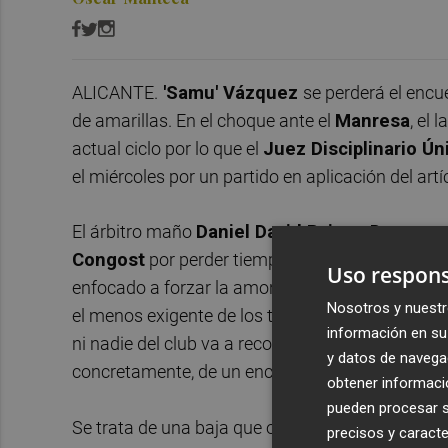
ALICANTE.
'Samu' Vázquez
se perderá el encu
de amarillas. En el choque ante el
Manresa
, el 
actual ciclo por lo que el
Juez Disciplinario Ú
el miércoles por un partido en aplicación del art
El árbitro maño
Daniel David Baiges Dones
am
Congost
por perder tiempo. así lo recogió en e
Uso respons
enfocado a forzar la amonestación y cumplir cicl
Nosotros y nuestr
el menos exigente de los tres que han de disputa
información en su 
ni nadie del club va a reconocer lo anterior por
y datos de navega
concretamente, de un encuentro adicional... por l
obtener informació
pueden procesar su
Se trata de una baja que obligará a Rubén Torreci
precisos y caracte