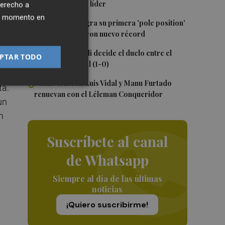
del año y es más líder
derecho a
ier momento en
3
Jorge Martín logra su primera 'pole position'
en Silverstone, con nuevo récord
l
4
Un gol de Bardeli decide el duelo entre el
PTAR TODO
Levante y su filial (1-0)
-
5
Nacho Huerta, Luis Vidal y Manu Furtado
ta.
renuevan con el Léleman Conqueridor
un
n
Suscríbete al canal
de Whatsapp
Siempre al día de las últimas
noticias
¡Quiero suscribirme!