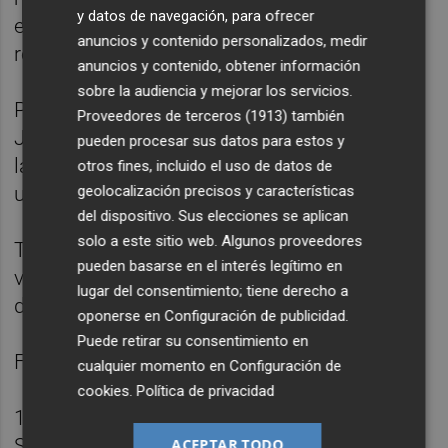
y datos de navegación, para ofrecer
espectacular gol, con un chilena tras un
anuncios y contenido personalizados, medir
rechace de la defensa del Espanyol.
anuncios y contenido, obtener información
sobre la audiencia y mejorar los servicios.
Pero la alegría le duró poco al equipo de
Proveedores de terceros (1913)
también
Jesús Oliva, después de que Eli devolviese
pueden procesar sus datos para estos y
las tablas al marcador en el minuto 65 en
otros fines, incluido el uso de datos de
geolocalización precisos y características
una de las pocas ocasiones visitantes.
del dispositivo. Sus elecciones se aplican
solo a este sitio web. Algunos proveedores
Tras el gol, el Valencia intentó recobrar la
pueden basarse en el interés legítimo en
ventaja en el marcador pero el trabajo
lugar del consentimiento; tiene derecho a
defensivo del rival anuló cualquier opción.
oponerse en
Configuración de publicidad
.
Puede retirar su consentimiento en
Ficha técnica:
cualquier momento en
Configuración de
cookies
.
Política de privacidad
1 - Valencia: Vreugdenhil, Ivana, Mari Paz,
Szymanovski (Ale, m.76), Carol, Lombi
ACEPTAR TODO