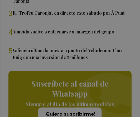
Taronja
3
El 'Trofeu Taronja', en directo este sábado por À Punt
4
Almeida vuelve a entrenarse al margen del grupo
5
València ultima la puesta a punto del Velódromo Lluís
Puig con una inversión de 2 millones
Suscríbete al canal de
Whatsapp
Siempre al día de las últimas noticias
¡Quiero suscribirme!