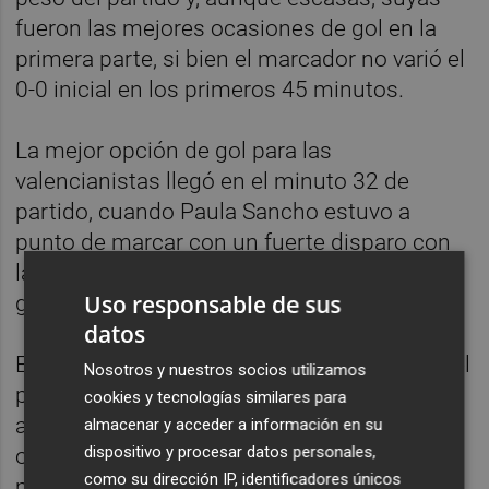
fueron las mejores ocasiones de gol en la
primera parte, si bien el marcador no varió el
0-0 inicial en los primeros 45 minutos.
La mejor opción de gol para las
valencianistas llegó en el minuto 32 de
partido, cuando Paula Sancho estuvo a
punto de marcar con un fuerte disparo con
la zurda que tuvo que despejar la
Uso responsable de sus
guardameta visitante Mimi.
datos
En la segunda parte se mantuvo la tónica del
Nosotros y nuestros socios utilizamos
primer periodo, con un Valencia dominador
cookies y tecnologías similares para
ante un Espanyol que se defendida con
almacenar y acceder a información en su
dispositivo y procesar datos personales,
orden hasta que Mari Paz Vila abrió el
como su dirección IP, identificadores únicos
marcador en el minuto 59 con su