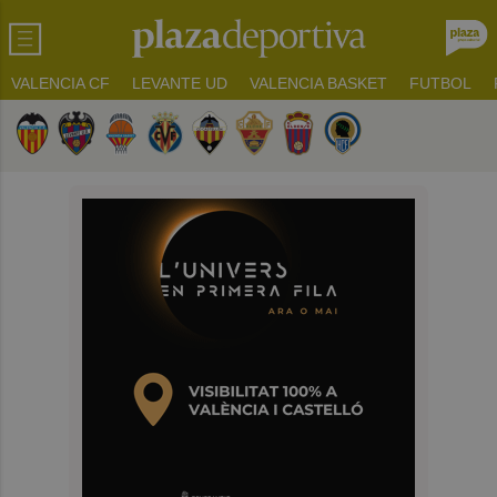
VALENCIA CF
LEVANTE UD
VALENCIA BASKET
FUTBOL