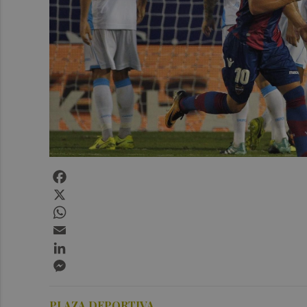
Facebook
X
WhatsApp
Email
LinkedIn
Messenger
PLAZA DEPORTIVA