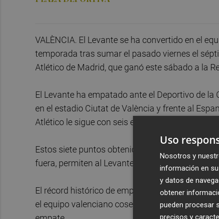
VALÈNCIA. El Levante se ha convertido en el eq
temporada tras sumar el pasado viernes el sépt
Atlético de Madrid, que ganó este sábado a la Re
El Levante ha empatado ante el Deportivo de la Co
en el estadio Ciutat de València y frente al Espan
Atlético le sigue con seis empates en esta particu
Uso respons
Estos siete puntos obtenidos gracias a los empat
Nosotros y nuestr
fuera, permiten al Levante estar situado en una
información en su 
y datos de navega
El récord histórico de empates en una misma tem
obtener informació
el equipo valenciano cosechó 12 igualadas y has
pueden procesar su
precisos y caracte
empate.