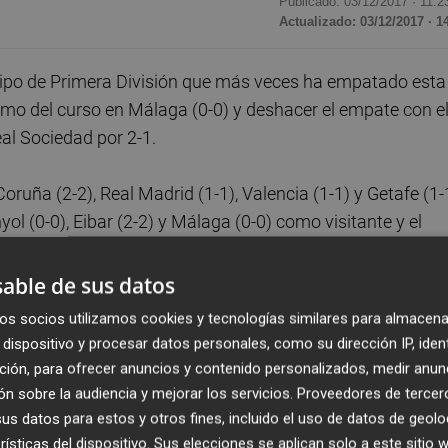
Publicado: 03/12/2017 ·
11:2
Actualizado: 03/12/2017 · 1
uipo de Primera División que más veces ha empatado esta
imo del curso en Málaga (0-0) y deshacer el empate con e
al Sociedad por 2-1.
ruña (2-2), Real Madrid (1-1), Valencia (1-1) y Getafe (1-
yol (0-0), Eibar (2-2) y Málaga (0-0) como visitante y el
lar clasificación.
able de sus datos
es unidos a las tres victorias logradas, dos en casa y un
os socios utilizamos cookies y tecnologías similares para almacena
 cómoda situación con 16 puntos en la décimo cuarta plaz
dispositivo y procesar datos personales, como su dirección IP, iden
ción, para ofrecer anuncios y contenido personalizados, medir anun
porada en Primera división es del curso 2013-14, en la q
n sobre la audiencia y mejorar los servicios.
Proveedores de tercer
ta en otras tres temporadas alcanzó los diez partidos co
s datos para estos y otros fines, incluido el uso de datos de geolo
rísticas del dispositivo. Sus elecciones se aplican solo a este sitio