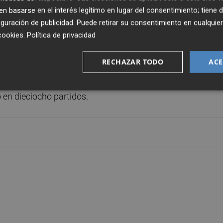
 basarse en el interés legítimo en lugar del consentimiento; tiene 
guración de publicidad
. Puede retirar su consentimiento en cualqu
ñiz tiene un récord personal todavía mayor, pues en el
cookies
.
Política de privacidad
n Primera división, consiguió hasta dieciséis empates y
RECHAZAR TODO
ACE
a temporada en Primera división pertenece al Deportivo 
 en dieciocho partidos.