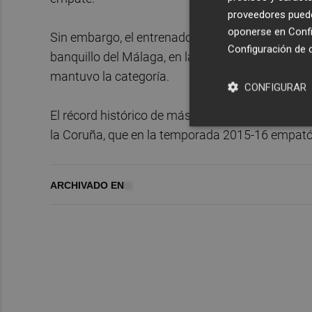
proveedores pueden
oponerse en
Confi
Sin embargo, el entrenador Juan Ramón López Mu
Configuración de 
banquillo del Málaga, en la temporada 2009-10 e
mantuvo la categoría.
CONFIGURAR
El récord histórico de más empates en una mism
la Coruña, que en la temporada 2015-16 empató
ARCHIVADO EN