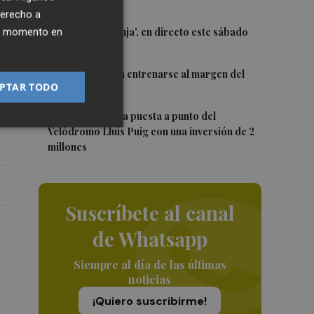
Trofeu Taronja
derecho a
3
El 'Trofeu Taronja', en directo este sábado
ier momento en
por À Punt
4
Almeida vuelve a entrenarse al margen del
PTAR TODO
grupo
5
de
València ultima la puesta a punto del
Velódromo Lluís Puig con una inversión de 2
millones
Suscríbete al canal
de Whatsapp
Siempre al día de las últimas
noticias
¡Quiero suscribirme!