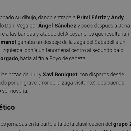
tocado su dibujo, dando entrada a
Primi Férriz
y
Andy
ado Dani Vega por
Ángel Sánchez
y poco después a Jona
aire a las bandas y ataque del Alcoyano, es que resultarían
Imanol
ganaba un despeje de la zaga del Sabadell a un
la izquierda, ponía un fenomenal centro al segundo palo
orgado
, batía al fin a Royo de cabeza.
las botas de Juli y
Xavi Boniquet
, con disparos desde
iado por un grave error de la zaga visitante), dos buenas
o se movería.
lético
s jornadas en la parte alta de la clasificación del
grupo 