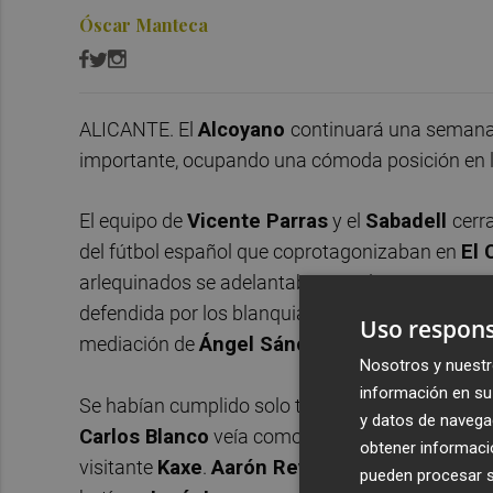
Óscar Manteca
ALICANTE. El
Alcoyano
continuará una semana
importante, ocupando una cómoda posición en l
El equipo de
Vicente Parras
y el
Sabadell
cerr
del fútbol español que coprotagonizaban en
El 
arlequinados se adelantaban en el arranque, gr
defendida por los blanquiazules, pero estos log
Uso respons
mediación de
Ángel Sánchez
, que convertía e
Nosotros y nuestr
información en su 
Se habían cumplido solo tres minutos de juego cu
y datos de navega
Carlos Blanco
veía como el árbitro albaceteño
obtener informació
visitante
Kaxe
.
Aarón Rey
la botaba en corto y
pueden procesar su