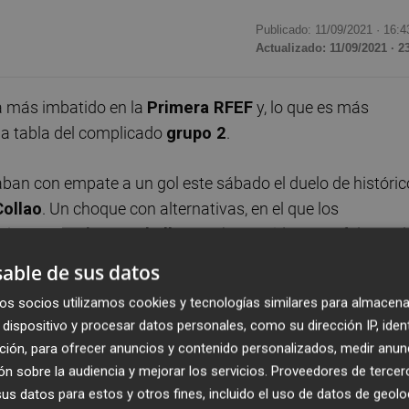
Publicado: 11/09/2021 ·
16:4
Actualizado: 11/09/2021 · 2
 más imbatido en la
Primera RFEF
y, lo que es más
a tabla del complicado
grupo 2
.
aban con empate a un gol este sábado el duelo de históri
Collao
. Un choque con alternativas, en el que los
acias a que
Diego Caballo
sacaba partido a una falta mal
raban restablecer el empate en la segunda mitad, por
able de sus datos
n gol un soberbio centro de
Andy Escudero
.
os socios utilizamos cookies y tecnologías similares para almacena
dispositivo y procesar datos personales, como su dirección IP, iden
ando en la disputa por un balón largo en los tres cuartos
ción, para ofrecer anuncios y contenido personalizados, medir anun
Collado López
le señalaba una rigurosa falta sobre el
n sobre la audiencia y mejorar los servicios.
Proveedores de tercer
Diego Caballo
, ante la tibia oposición de la zaga alcoyana
s datos para estos y otros fines, incluido el uso de datos de geolo