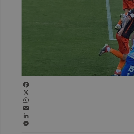
Facebook
X
WhatsApp
Email
LinkedIn
Messenger