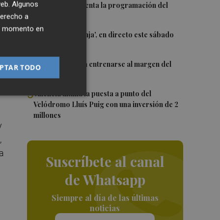
2
 web. Algunos
El Valencia presenta la programación del
Trofeu Taronja
derecho a
ier momento en
3
El 'Trofeu Taronja', en directo este sábado
ke
por À Punt
4
Almeida vuelve a entrenarse al margen del
PTAR TODO
aba
grupo
5
València ultima la puesta a punto del
Velódromo Lluís Puig con una inversión de 2
millones
y
,
ía
Suscríbete al canal
de Whatsapp
Siempre al día de las últimas
noticias