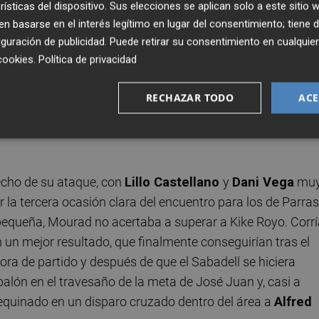
dia distancia.
rísticas del dispositivo. Sus elecciones se aplican solo a este sitio
 basarse en el interés legítimo en lugar del consentimiento; tiene 
guración de publicidad
. Puede retirar su consentimiento en cualqu
te por la vía rápida, las ocasiones protagonizadas por
cookies
.
Política de privacidad
 del primer acto fueron desbaratadas por un acertado
Ki
el extremo sajeño que, tras rescatar un saque de banda
RECHAZAR TODO
ACE
 a los suyos con un disparo dentro del área que Royo salv
n un remate de cabeza a centro de
Fran Miranda
, el que
echo de su ataque, con
Lillo Castellano
y
Dani Vega
mu
la tercera ocasión clara del encuentro para los de Parras
 pequeña, Mourad no acertaba a superar a Kike Royo. Corr
n un mejor resultado, que finalmente conseguirían tras el
ra de partido y después de que el Sabadell se hiciera
balón en el travesaño de la meta de José Juan y, casi a
rlequinado en un disparo cruzado dentro del área a
Alfred