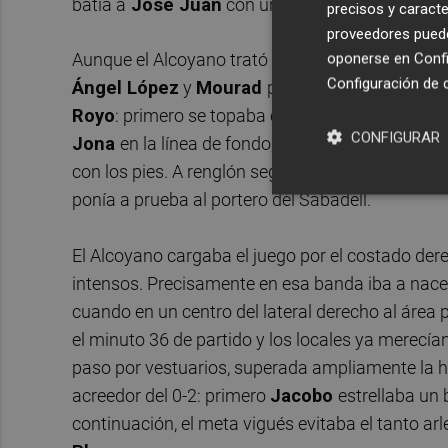
batía a
José Juan
con un zurdazo desde la me
precisos y caracte
proveedores pueden
oponerse en
Confi
Aunque el Alcoyano trató de restablecer el empa
Configuración de 
Ángel López
y
Mourad
poco antes del ecuador
Royo
: primero se topaba con el meta visitante 
CONFIGURAR
Jona
en la línea de fondo, trataba de adelantar
con los pies. A renglón seguido, era Mourad, co
ponía a prueba al portero del Sabadell.
El Alcoyano cargaba el juego por el costado der
intensos. Precisamente en esa banda iba a nacer 
cuando en un centro del lateral derecho al área
el minuto 36 de partido y los locales ya merecía
paso por vestuarios, superada ampliamente la ho
acreedor del 0-2: primero
Jacobo
estrellaba un 
continuación, el meta vigués evitaba el tanto a