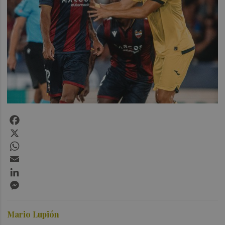
Facebook
X
WhatsApp
Email
LinkedIn
Messenger
Mario Lupión