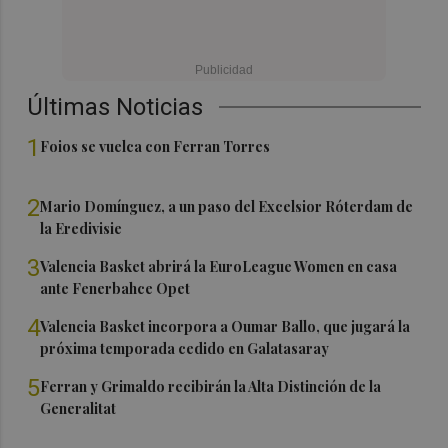
Últimas Noticias
1
Foios se vuelca con Ferran Torres
2
Mario Domínguez, a un paso del Excelsior Róterdam de
la Eredivisie
3
Valencia Basket abrirá la EuroLeague Women en casa
ante Fenerbahce Opet
4
Valencia Basket incorpora a Oumar Ballo, que jugará la
próxima temporada cedido en Galatasaray
5
Ferran y Grimaldo recibirán la Alta Distinción de la
Generalitat