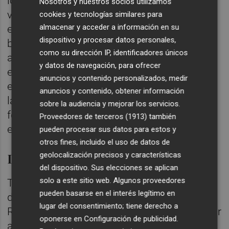
localidades que no se pueden poner a la
Nosotros y nuestros socios utilizamos
venta porque, por las características del
cookies y tecnologías similares para
almacenar y acceder a información en su
estadio, son de visibilidad reducida. Esas
dispositivo y procesar datos personales,
butacas están descartadas para los
como su dirección IP, identificadores únicos
aficionados de los dos finalistas. También
y datos de navegación, para ofrecer
están excluidas las 2.000 que la RFEF
anuncios y contenido personalizados, medir
entregará al gobierno autonómico andaluz y
anuncios y contenido, obtener información
las 17.300 que se quedará el estamento
sobre la audiencia y mejorar los servicios.
federativo para sus compromisos y la venta
Proveedores de terceros (1913)
también
en taquillas del estadio.
pueden procesar sus datos para estos y
otros fines, incluido el uso de datos de
La RFEF rectifica
geolocalización precisos y características
del dispositivo. Sus elecciones se aplican
solo a este sitio web. Algunos proveedores
Tras conocer la repercusión negativa en los
pueden basarse en el interés legítimo en
dos clubes del monto de las localidades, la
lugar del consentimiento; tiene derecho a
RFEF les ha ofrecido a la posibilidad de llegar
oponerse en
Configuración de publicidad
.
al 40% de las entradas, cediendo la RFEF