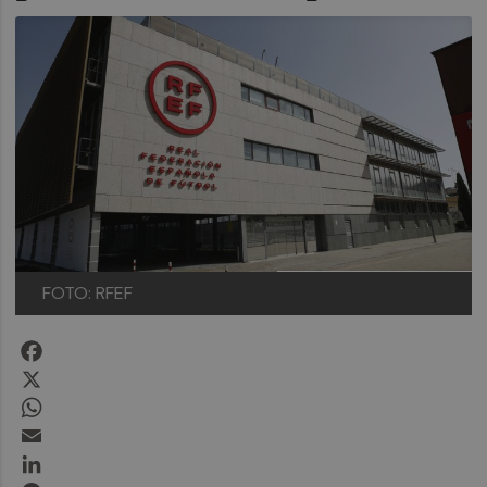
FOTO: RFEF
Facebook
X
WhatsApp
Email
LinkedIn
Messenger