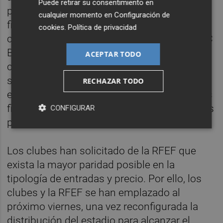
Puede retirar su consentimiento en
parte de su cupo, tal y como sucedió en la
cualquier momento en
Configuración de
final que ganó el Valencia en 2019. En aquel
cookies
.
Política de privacidad
caso los dos finalistas, el Valencia CF y el FC
Barcelona, se repartieron el 80%, 40 y 40 por
ACEPTAR TODO
ciento cada uno, mientras que la Federación
se quedó con el 20% restante. Si se aprueba
RECHAZAR TODO
esta opción en la reunión del viernes, ambos
finalistas alcanzarán cerca de 23.000 billetes
CONFIGURAR
para sus seguidores.
Los clubes han solicitado de la RFEF que
exista la mayor paridad posible en la
tipología de entradas y precio. Por ello, los
clubes y la RFEF se han emplazado al
próximo viernes, una vez reconfigurada la
distribución del estadio para alcanzar el