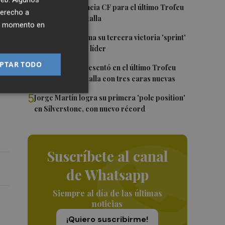
2
El once del Valencia CF para el último Trofeu
derecho a
n
Taronja de Mestalla
ier momento en
o
3
Jorge Martín suma su tercera victoria 'sprint'
r
del año y es más líder
PTAR TODO
4
El Valencia se presentó en el último Trofeu
l
Taronja en Mestalla con tres caras nuevas
5
Jorge Martín logra su primera 'pole position'
en Silverstone, con nuevo récord
Suscríbete al canal
de Whatsapp
Siempre al día de las últimas
noticias
¡Quiero suscribirme!