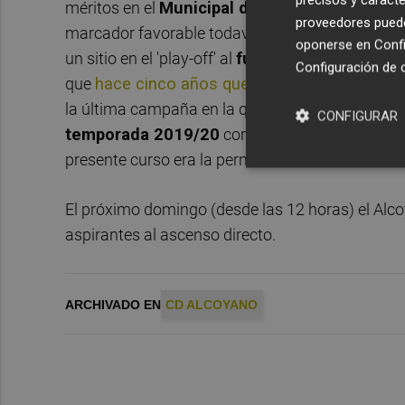
méritos en el
Municipal de Palamós
no solo pa
proveedores pueden
marcador favorable todavía más amplio), el Alcoy
oponerse en
Confi
un sitio en el 'play-off' al
fútbol profesional
. Lo
Configuración de 
que
hace cinco años que disputó su última f
la última campaña en la que militó en
Segunda
CONFIGURAR
temporada 2019/20
competía en el cuarto esc
presente curso era la permanencia.
El próximo domingo (desde las 12 horas) el Alc
aspirantes al ascenso directo.
ARCHIVADO EN
CD ALCOYANO