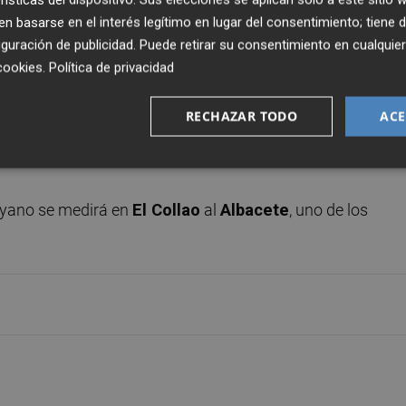
ra cerrar el partido antes, también para llevárselo por un
 basarse en el interés legítimo en lugar del consentimiento; tiene 
ano le regala a su afición la ilusión de poder hacerse co
guración de publicidad
. Puede retirar su consentimiento en cualqu
 anterior no es moco de pavo si tenemos en cuenta no sol
cookies
.
Política de privacidad
ase de ascenso a LaLiga SmartBank
y que para encontra
 A
hay que remontarse a la
2011/12
, también que en la
RECHAZAR TODO
ACE
alón del
fútbol español
y que el único objetivo al inicio de
oyano se medirá en
El Collao
al
Albacete
, uno de los