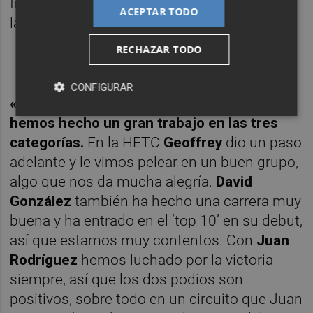
finalizar la carrera de repesca de la HETC en
ACEPTAR TODO
la decimoquinta plaza.
RECHAZAR TODO
CONFIGURAR
«Ha sido un fin de semana bastante bueno,
hemos hecho un gran trabajo en las tres
categorías.
En la HETC
Geoffrey
dio un paso
adelante y le vimos pelear en un buen grupo,
algo que nos da mucha alegría.
David
González
también ha hecho una carrera muy
buena y ha entrado en el ‘top 10’ en su debut,
así que estamos muy contentos. Con
Juan
Rodríguez
hemos luchado por la victoria
siempre, así que los dos podios son
positivos, sobre todo en un circuito que Juan