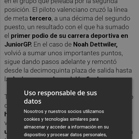
en el grupo que peleaba por la segunda
posición. El piloto valenciano cruzó la línea
de meta
tercero
, a una décima del segundo
puesto, un resultado con el que ha sumado
el
primer podio de su carrera deportiva en
JuniorGP.
En el caso de
Noah Dettwiler,
volvió a sumar unos importantes puntos,
sigue dando pasos adelante y remontó
desde la decimoquinta plaza de salida hasta
la
decimosegunda posición final.
Uso responsable de sus
Tras la carrera,
Adrián Cruces
ha comentado
datos
que
«ha sido una carrera muy difícil. Ha
Nosotros y nuestros socios utilizamos
habido muchos adelantamientos
y la última
cookies y tecnologías similares para
vuelta ha sido increíble.
El equipo ha hecho
almacenar y acceder a información en su
un gran trabajo,
así que les doy las gracias a
dispositivo y procesar datos personales,