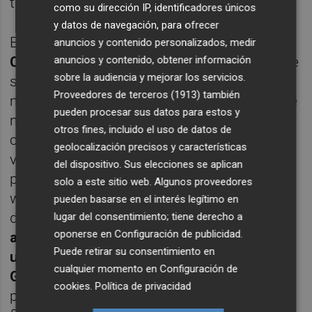
todos».
como su dirección IP, identificadores únicos
y datos de navegación, para ofrecer
En cuanto a la
Hawkers European Talent
anuncios y contenido personalizados, medir
anuncios y contenido, obtener información
Cup
,
David González
ha debutado este fin de
sobre la audiencia y mejorar los servicios.
semana en la categoría y ha hecho una
Proveedores de terceros (1913)
también
magnífica actuación. Desde el primer día fue
pueden procesar sus datos para estos y
mejorando sus tiempos sesión tras sesión y
otros fines, incluido el uso de datos de
consiguió clasificarse el sábado como
geolocalización precisos y características
vigésimo. A pesar de salir desde esa
del dispositivo. Sus elecciones se aplican
posición, de sufrir una pequeña caída en el
solo a este sitio web. Algunos proveedores
warm up y de que la carrera fuese a tan solo
pueden basarse en el interés legítimo en
diez vueltas tras una bandera roja,
el piloto
lugar del consentimiento; tiene derecho a
oponerse en
Configuración de publicidad
.
andaluz consiguió entrar en el ‘top 10’ con
Puede retirar su consentimiento en
una novena posición final.
Por su parte,
cualquier momento en
Configuración de
Geoffrey Emmanuel
no pudo clasificarse
cookies
.
Política de privacidad
para la carrera definitiva del domingo tras