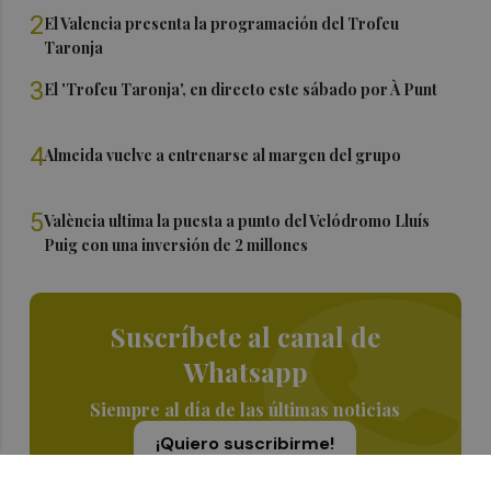
2
El Valencia presenta la programación del Trofeu
Taronja
3
El 'Trofeu Taronja', en directo este sábado por À Punt
4
Almeida vuelve a entrenarse al margen del grupo
5
València ultima la puesta a punto del Velódromo Lluís
Puig con una inversión de 2 millones
Suscríbete al canal de
Whatsapp
Siempre al día de las últimas noticias
¡Quiero suscribirme!