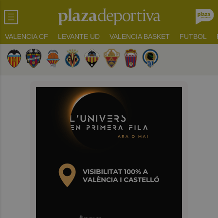
VALENCIA CF
LEVANTE UD
VALENCIA BASKET
FUTBOL