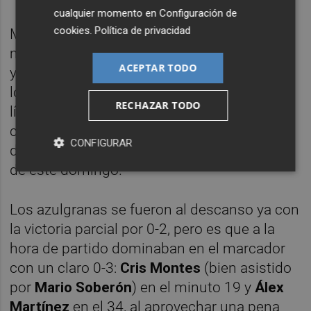
cualquier momento en
Configuración de
cookies
.
Política de privacidad
Mientras que el Intercity arrancó el curso
mirando con decisión a la cabeza de la tabla
ACEPTAR TODO
y hoy transita por la zona media, el Eldense
lo hizo con agobios clasificatorios y hoy es
RECHAZAR TODO
líder, gracias a que ha sido capaz de enlazar
cinco victorias consecutivas, la última a
CONFIGURAR
domicilio sobre el Sabadell por 1-3 la tarde
de este domingo.
Los azulgranas se fueron al descanso ya con
la victoria parcial por 0-2, pero es que a la
hora de partido dominaban en el marcador
con un claro 0-3:
Cris Montes
(bien asistido
por
Mario Soberón
) en el minuto 19 y
Álex
Martínez
en el 34, al aprovechar una pena