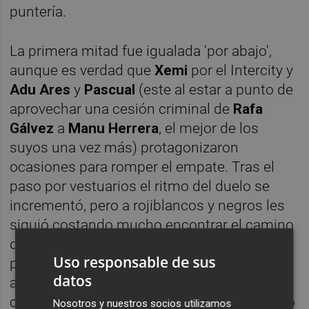
puntería.
La primera mitad fue igualada 'por abajo',
aunque es verdad que
Xemi
por el Intercity y
Adu Ares
y
Pascual
(este al estar a punto de
aprovechar una cesión criminal de
Rafa
Gálvez
a
Manu Herrera
, el mejor de los
suyos una vez más) protagonizaron
ocasiones para romper el empate. Tras el
paso por vestuarios el ritmo del duelo se
incrementó, pero a rojiblancos y negros les
siguió costando mucho encontrar el camino
del gol... hasta que en el minuto 70, un
Uso responsable de sus
pésimo despeje de
Kecojevic
era
datos
aprovechado por
Mikel Goti
para batir de
cabeza a
Manu Herrera
. El tanto del extremo
Nosotros y nuestros socios utilizamos