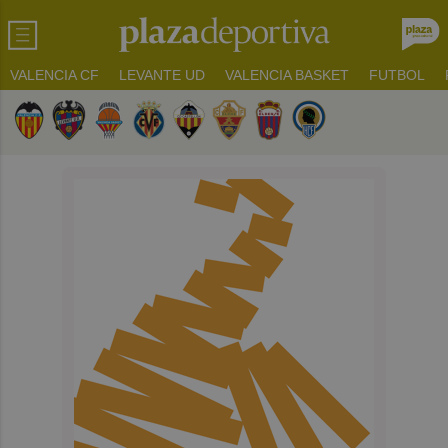
VALENCIA CF
LEVANTE UD
VALENCIA BASKET
FUTBOL