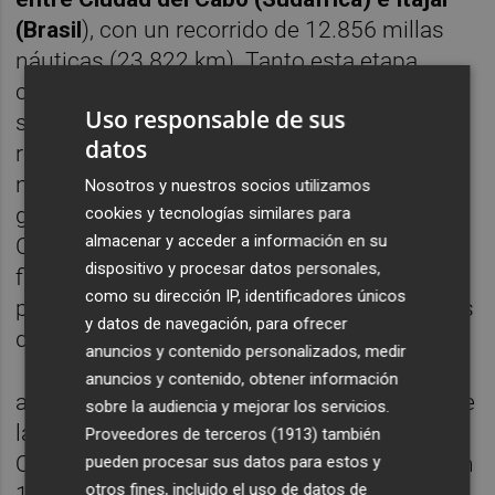
(Brasil
), con un recorrido de 12.856 millas
náuticas (23.822 km). Tanto esta etapa
como la cuarta entre Newport y Aarhus
Uso responsable de sus
serán de doble puntuación. Esto
datos
representará algo más de un mes de
navegación de la flota pasando por los tres
Nosotros y nuestros socios utilizamos
grandes cabos (Cabo de Buena Esperanza,
cookies y tecnologías similares para
almacenar y acceder a información en su
Cabo Leeuwin y Cabo de Hornos) antes de
dispositivo y procesar datos personales,
finalizar en Itajaí (Brasil), todo un desafío
como su dirección IP, identificadores únicos
para la flota de la clase IMOCA (monocascos
y datos de navegación, para ofrecer
de 18,30 metros de eslora). H
anuncios y contenido personalizados, medir
anuncios y contenido, obtener información
asta hoy, la etapa más larga de la historia fue
sobre la audiencia y mejorar los servicios.
la quinta de la edición 2008-2009 entre
Proveedores de terceros (1913)
también
Qingdao (China) y Río de Janeiro (Brasil) con
pueden procesar sus datos para estos y
otros fines, incluido el uso de datos de