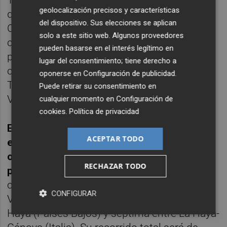
12.300 millas náuticas (22.800 Km) y en la
geolocalización precisos y características
que el ganador, el 'Ericsson 3' de Magnus
del dispositivo. Sus elecciones se aplican
Olsson empleó 41 días de travesía. En
solo a este sitio web. Algunos proveedores
cambio, los seis VO65 (de 19,80 metros)
pueden basarse en el interés legítimo en
partirán también de Alicante el día 15, pero
lugar del consentimiento; tiene derecho a
competirán en un nuevo trofeo dentro de
oponerse en
Configuración de publicidad
.
The Ocean Race llamado The Ocean Race
Puede retirar su consentimiento en
VO65 Sprint Cup.
cualquier momento en
Configuración de
cookies
.
Política de privacidad
El nuevo trofeo ha sido creado
ACEPTAR TODO
especialmente para equipos VO65 y se
otorgará al equipo que acumule la mejor
RECHAZAR TODO
puntuación en las tres etapas
en las que
competirán: la primera entre Alicante-Cabo
CONFIGURAR
Verde, la sexta entre Aarhus (Dinamarca)-La
Haya (Países Bajos) y séptima entre La Haya-