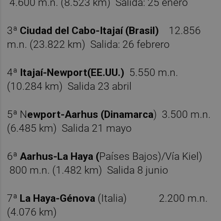
4.600 m.n. (8.523 km) Salida: 25 enero
3ª
Ciudad del Cabo-Itajaí (Brasil)
12.856
m.n. (23.822 km) Salida: 26 febrero
4ª
Itajaí-Newport(EE.UU.)
5.550 m.n.
(10.284 km) Salida 23 abril
5ª N
ewport-Aarhus (Dinamarca
) 3.500 m.n.
(6.485 km) Salida 21 mayo
6ª
Aarhus-La Haya (
Países Bajos)/Vía Kiel)
800 m.n. (1.482 km) Salida 8 junio
7ª
La Haya-Génova
(Italia) 2.200 m.n.
(4.076 km)