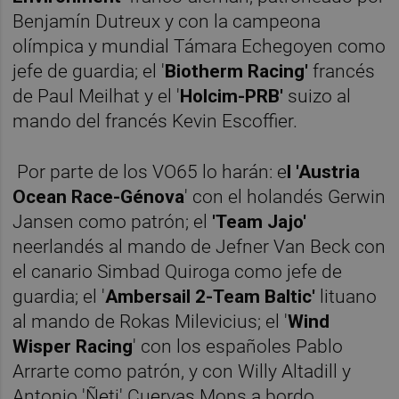
Benjamín Dutreux y con la campeona
olímpica y mundial Támara Echegoyen como
jefe de guardia; el '
Biotherm Racing'
francés
de Paul Meilhat y el '
Holcim-PRB'
suizo al
mando del francés Kevin Escoffier.
Por parte de los VO65 lo harán: e
l 'Austria
Ocean Race-Génova
' con el holandés Gerwin
Jansen como patrón; el
'Team Jajo'
neerlandés al mando de Jefner Van Beck con
el canario Simbad Quiroga como jefe de
guardia; el '
Ambersail 2-Team Baltic'
lituano
al mando de Rokas Milevicius; el '
Wind
Wisper Racing
' con los españoles Pablo
Arrarte como patrón, y con Willy Altadill y
Antonio 'Ñeti' Cuervas Mons a bordo.