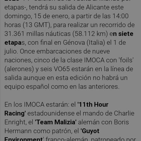
etapas-, tendrá su salida de Alicante este
domingo, 15 de enero, a partir de las 14:00
horas (13 GMT), para realizar un recorrido de
31.361 millas náuticas (58.112 km) e
n siete
etapa
s, con final en Génova (Italia) el 1 de
julio. Once embarcaciones de nueve
naciones, cinco de la clase IMOCA con 'foils'
(alerones) y seis VO65 estarán en la línea de
salida aunque en esta edición no habrá un
equipo español como en las anteriores.
En los IMOCA estarán: el
'11th Hour
Racing'
estadounidense el mando de Charlie
Enright, el
'Team Malizia'
alemán con Boris
Hermann como patrón, el
'Guyot
Environment
' franco-alemán, patroneado por