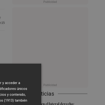
7
0:15
de
r y acceder a
s
tificadores únicos
Últimas Noticias
cios y contenido,
os (1913)
también
1
Más problemas en el lateral derecho: