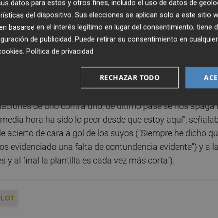
s datos para estos y otros fines, incluido el uso de datos de geolo
 el que ve a los jugadores entrenar a diario y que desde 
rísticas del dispositivo. Sus elecciones se aplican solo a este sitio
 equipo al que se midió el Hércules con
Ángel Rodríguez
)
 basarse en el interés legítimo en lugar del consentimiento; tiene 
 me hace crecerme; asumo las críticas y mañana me
guración de publicidad
. Puede retirar su consentimiento en cualqu
lusión de ganar cada semana", insistía.
cookies
.
Política de privacidad
RECHAZAR TODO
ACE
 partido antes y después del primer gol visitante: "Despué
arillo, ha sido un desastre; una vez más, hemos tenido
uaciones de uno contra uno, de último pase se nos apaga 
 media hora ha sido lo peor desde que estoy aquí", señala
de acierto de cara a gol de los suyos ("Siempre he dicho q
os evidenciado una falta de contundencia evidente") y a l
 al final la plantilla es cada vez más corta").
OLOT