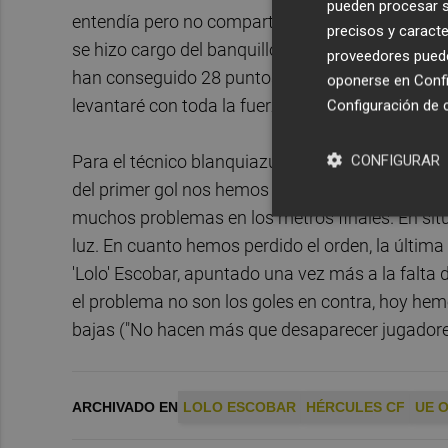
pueden procesar su
entendía pero no compartía, recordando que él es
precisos y caracte
se hizo cargo del banquillo (el Olot fue el último
proveedores pueden
han conseguido 28 puntos. "El varapalo de hoy
oponerse en
Confi
levantaré con toda la fuerza del mundo, con la i
Configuración de 
Para el técnico blanquiazul, ante el
Olot
hubo un
CONFIGURAR
del primer gol nos hemos deshecho como un azuc
muchos problemas en los metros finales. En sit
luz. En cuanto hemos perdido el orden, la última
'Lolo' Escobar, apuntado una vez más a la falta 
el problema no son los goles en contra, hoy hem
bajas ("No hacen más que desaparecer jugadores y
ARCHIVADO EN
LOLO ESCOBAR
HÉRCULES CF
UE 