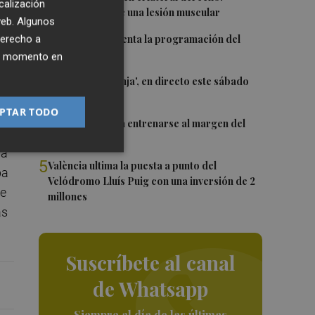
calización
Monferrer sufre una lesión muscular
que
 web. Algunos
2
El Valencia presenta la programación del
derecho a
Trofeu Taronja
ier momento en
3
El 'Trofeu Taronja', en directo este sábado
por À Punt
PTAR TODO
s
4
Almeida vuelve a entrenarse al margen del
grupo
la
5
València ultima la puesta a punto del
ba
Velódromo Lluís Puig con una inversión de 2
ue
millones
as
Suscríbete al canal
de Whatsapp
Siempre al día de las últimas