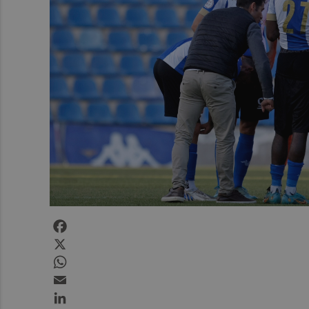
Facebook
X
WhatsApp
Email
LinkedIn