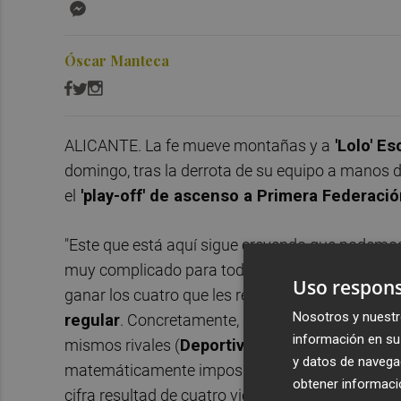
Messenger
Óscar Manteca
ALICANTE. La fe mueve montañas y a
'Lolo' E
domingo, tras la derrota de su equipo a manos 
el
'play-off' de ascenso a Primera Federaci
"Este que está aquí sigue creyendo que podemos 
muy complicado para todo el mundo", decía el d
Uso respons
ganar los cuatro que les restan para no dar por 
Nosotros y nuestr
regular
. Concretamente, apuntaba que deberán 
información en su 
mismos rivales (
Deportivo Aragón
,
Alzira
,
Sag
y datos de navega
matemáticamente imposible porque sumaron 10 d
obtener informació
cifra resultad de cuatro victorias. Huelga decir 