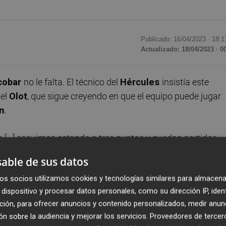
Publicado: 16/04/2023 ·
18:1
Actualizado: 18/04/2023 · 0
scobar
no le falta. El técnico del
Hércules
insistía este
del
Olot
, que sigue creyendo en que el equipo puede jugar
ón
.
[...] seguimos estando a tres puntos y quedan partidos
ombenitense, antes de pronosticar que los suyos habrán 
able de sus datos
terminada la temporada con la finalización de la
fase
os socios utilizamos cookies y tecnologías similares para almacena
mejorar en tres puntos el número que obtuvieron ante lo
dispositivo y procesar datos personales, como su dirección IP, iden
untino
e
Islas Pitiusas
) en la primera vuelta... algo
ción, para ofrecer anuncios y contenido personalizados, medir anun
e 12, por lo que a lo máximo que podrán llegar es a esa
n sobre la audiencia y mejorar los servicios.
Proveedores de tercer
que nadie en el entorno confía lo anterior, algo que Escobar