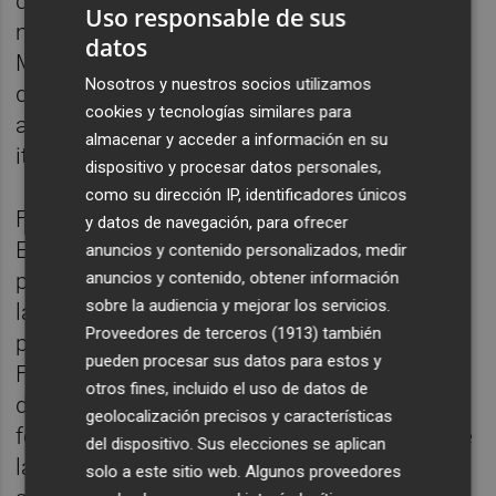
que Facu todavía no estaba listo para jugar
Uso responsable de sus
minutos de calidad en el primer equipo de
datos
Mestalla, pero, en cambio, advirtieron en el
Nosotros y nuestros socios utilizamos
defensor el potencial suficiente como para
cookies y tecnologías similares para
aconsejar su incorporación a la federación
almacenar y acceder a información en su
italiana.
dispositivo y procesar datos personales,
como su dirección IP, identificadores únicos
Facu se mantuvo firme y, pese a que llegó a
y datos de navegación, para ofrecer
España a los tres años, eligió jugar en su
anuncios y contenido personalizados, medir
anuncios y contenido, obtener información
país de nacimiento, decisión que contentó a
sobre la audiencia y mejorar los servicios.
la Federación uruguaya, que, extrañada,
Proveedores de terceros (1913)
también
preguntó a la familia del jugador porqué
pueden procesar sus datos para estos y
Facu no había aparecido en el primer equipo
otros fines, incluido el uso de datos de
del Valencia. Esa pregunta también se
geolocalización precisos y características
formula en los mentideros de Paterna desde
del dispositivo. Sus elecciones se aplican
la participación del defensor en el último
solo a este sitio web. Algunos proveedores