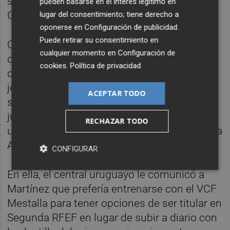
sudamericano sub-20. Cuentan que a
pueden basarse en el interés legítimo en
Gattuso le gustaba y que a Baraja también.
lugar del consentimiento; tiene derecho a
oponerse en
Configuración de publicidad
.
Puede retirar su consentimiento en
Quizás la respuesta a su ausencia del día a
cualquier momento en
Configuración de
día con los mayores se encuentre en que
cookies
.
Política de privacidad
durante el intervalo de tiempo desde que el
jefecito uruguayo realizó la pretemporada,
ACEPTAR TODO
sin minutos, con Gattuso y la llamada para
jugar en Colombia, Facu decidió mantener
RECHAZAR TODO
una charla con Luis Martínez, el director de la
Academia del club.
CONFIGURAR
En ella, el central uruguayo le comunicó a
Martínez que prefería entrenarse con el VCF
Mestalla para tener opciones de ser titular en
Segunda RFEF en lugar de subir a diario con