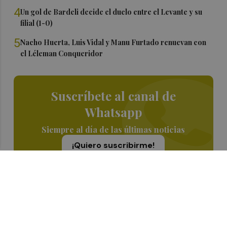
4
Un gol de Bardeli decide el duelo entre el Levante y su
filial (1-0)
5
Nacho Huerta, Luis Vidal y Manu Furtado renuevan con
el Léleman Conqueridor
Suscríbete al canal de
Whatsapp
Siempre al día de las últimas noticias
¡Quiero suscribirme!