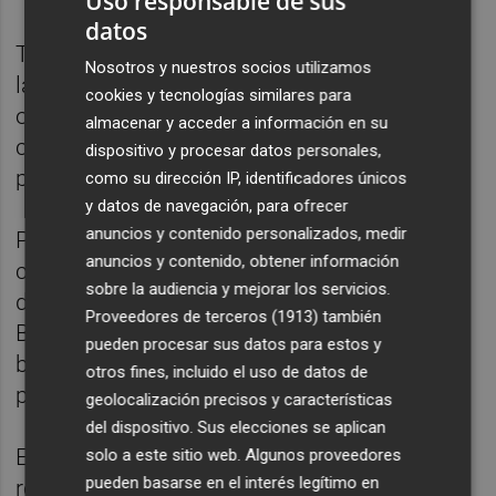
Uso responsable de sus
datos
Tras el descanso, salió Sergi Roberto como
Nosotros y nuestros socios utilizamos
lateral izquierdo por el joven Miranda con el
cookies y tecnologías similares para
objetivo de que el equipo mostrara la
almacenar y acceder a información en su
consistencia que le había faltado en la
dispositivo y procesar datos personales,
primera mitad.
como su dirección IP, identificadores únicos
y datos de navegación, para ofrecer
anuncios y contenido personalizados, medir
Poco cambió la tónica el encuentro, pues la
anuncios y contenido, obtener información
concentración de los jugadores locales
sobre la audiencia y mejorar los servicios.
dificultaba mucho el fútbol ofensivo del
Proveedores de terceros (1913)
también
Barcelona, que manejaba el balón hasta el
pueden procesar sus datos para estos y
borde del área local, pero sin apenas
otros fines, incluido el uso de datos de
profundidad.
geolocalización precisos y características
del dispositivo. Sus elecciones se aplican
El Levante tocaba, profundizaba y
solo a este sitio web. Algunos proveedores
pueden basarse en el interés legítimo en
recuperaba el balón, aunque sin confiarse