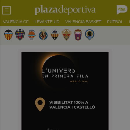
VALENCIA CF
LEVANTE UD
VALENCIA BASKET
FUTBOL