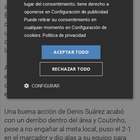
lugar del consentimiento; tiene derecho a
ante el potencial de los jugadores del
oponerse en
Configuración de publicidad
.
Barcelona,a capaces de sacar partido a
Puede retirar su consentimiento en
cualquier situación a pesar de no completar
cualquier momento en
Configuración de
un buen partido, aunque los locales
cookies
.
Política de privacidad
dispusieron de alguna ocasión para ampliar
la ventaja.
ACEPTAR TODO
A medida que se acercaba el final del
RECHAZAR TODO
encuentro, el Barcelona tenía más posesión
de balón, pero el Levante gozaba de
CONFIGURAR
espacios para hacer daño al contragolpe.
Una buena acción de Denis Suárez acabó
con un derribo dentro del área y Coutinho,
pese a no engañar al meta local, puso el 2-1
en el marcador y dio alas a su equipo para