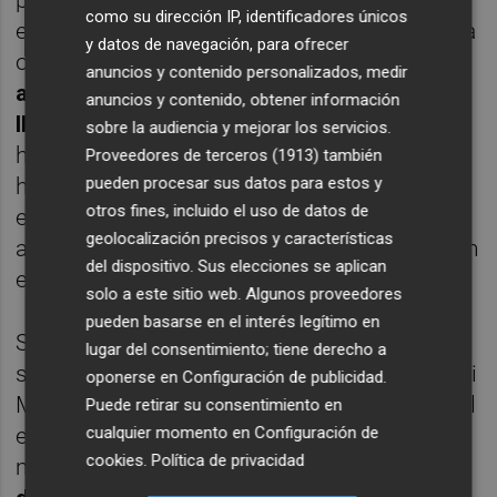
como su dirección IP, identificadores únicos
entre 2.000 y 3.000 personas. Pero para esta
y datos de navegación, para ofrecer
ocasión quieren incluso más:
"Queremos
anuncios y contenido personalizados, medir
aprovechar este partido para hacer un
anuncios y contenido, obtener información
llamamiento.
Toda aquella persona que no
sobre la audiencia y mejorar los servicios.
haya tenido la oportunidad de venir o que
Proveedores de terceros (1913)
también
pueden procesar sus datos para estos y
haya venido y no haya satisfecho sus
otros fines, incluido el uso de datos de
expectativas, que nos venga a ver jugar y el
geolocalización precisos y características
ambiente. Seguro que repiten y disfrutan con
del dispositivo. Sus elecciones se aplican
el baloncesto femenino.
solo a este sitio web. Algunos proveedores
pueden basarse en el interés legítimo en
Si la afición taronja acude a la llamada no
lugar del consentimiento; tiene derecho a
solo conseguirá que la recaudación de 'Por ti
oponerse en
Configuración de publicidad
.
Mujer' sea mayor, sino que ayudarán a que el
Puede retirar su consentimiento en
cualquier momento en
Configuración de
equipo taronja pueda sacar una victoria de
cookies
.
Política de privacidad
máxima dificultad. Irene señala que "
la