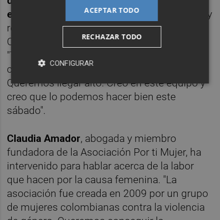
derrota de la Copa fue dura por la manera
ACEPTAR TODO
en la que se perdió por muy pocos puntos
" y
reconoce que en el partido de ida contra el
RECHAZAR TODO
Cadí La Seu "no tuvimos un buen resultado".
"Tenemos que recuperar el average para
CONFIGURAR
coger esa cuarta plaza y ser cabeza de serie.
Queremos llegar alto. Creo en este equipo y
creo que lo podemos hacer bien este
sábado".
Claudia Amador
, abogada y miembro
fundadora de la Asociación Por ti Mujer, ha
intervenido para hablar acerca de la labor
que hacen por la causa femenina. "La
asociación fue creada en 2009 por un grupo
de mujeres colombianas contra la violencia