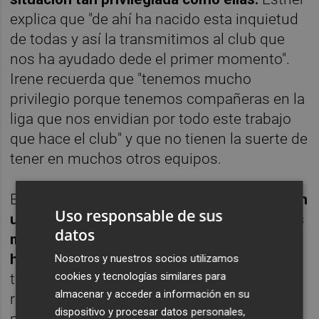
explica que "de ahí ha nacido esta inquietud
de todas y así la transmitimos al club que
nos ha ayudado dede el primer momento".
Irene recuerda que "tenemos mucho
privilegio porque tenemos compañeras en la
liga que nos envidian por todo este trabajo
que hace el club" y que no tienen la suerte de
tener en muchos otros equipos.
Esther ha admitido que, aunque "
estamos en
Uso responsable de sus
un punto en el que las deportistas estamos
datos
más respaldas que nunca, hay mucho que
hacer
". Lo cierto es que durante toda la
Nosotros y nuestros socios utilizamos
cookies y tecnologías similares para
temporada la afición del Valencia Basket ha
almacenar y acceder a información en su
respondido de maravilla acudiendo a los
dispositivo y procesar datos personales,
partidos del equipo femenino una media de