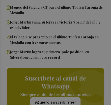
2
El once del Valencia CF para el último Trofeu Taronja de
Mestalla
3
Jorge Martín suma su tercera victoria 'sprint' del año y
es más líder
4
El Valencia se presentó en el último Trofeu Taronja en
Mestalla con tres caras nuevas
5
Jorge Martín logra su primera 'pole position' en
Silverstone, con nuevo récord
Suscríbete al canal de
Whatsapp
Siempre al día de las últimas noticias
¡Quiero suscribirme!