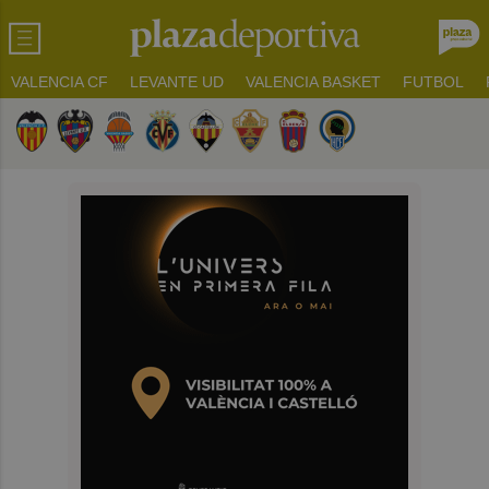
VALENCIA CF
LEVANTE UD
VALENCIA BASKET
FUTBOL