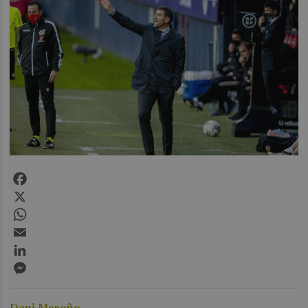
Facebook
X
WhatsApp
Email
LinkedIn
Messenger
Dani Meroño