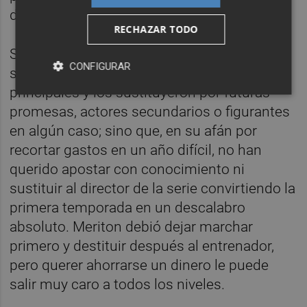
del esperpento.
RECHAZAR TODO
Sobre todo porque los productores de la
CONFIGURAR
serie –Meriton- no solo quitaron a actores
principales y los sustituyeron por futuras
promesas, actores secundarios o figurantes
en algún caso; sino que, en su afán por
recortar gastos en un año difícil, no han
querido apostar con conocimiento ni
sustituir al director de la serie convirtiendo la
primera temporada en un descalabro
absoluto. Meriton debió dejar marchar
primero y destituir después al entrenador,
pero querer ahorrarse un dinero le puede
salir muy caro a todos los niveles.