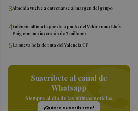
3
Almeida vuelve a entrenarse al margen del grupo
4
València ultima la puesta a punto del Velódromo Lluís
Puig con una inversión de 2 millones
5
La nueva hoja de ruta del Valencia CF
Suscríbete al canal de
Whatsapp
Siempre al día de las últimas noticias
¡Quiero suscribirme!