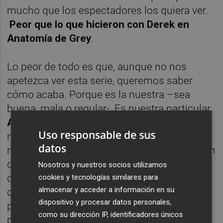
mucho que los espectadores los quiera ver.
Peor que lo que hicieron con Derek en
Anatomía de Grey
.
Lo peor de todo es que, aunque no nos
apetezca ver esta serie, queremos saber
cómo acaba. Porque es la nuestra –sea
buena, mala o regular-. Es nuestra particular
Alquería “Blanquinegra”.
Y aunque sea más
Uso responsable de sus
negra que otra cosa, hemos tenido más fe –
datos
ninguna otra cosa más- que ellos mismos en
que la cosa repuntara. Lo cierto es que lo
Nosotros y nuestros socios utilizamos
que se dice ilusión duró más bien poco,
cookies y tecnologías similares para
almacenar y acceder a información en su
concretamente las primeras semanas de
dispositivo y procesar datos personales,
pretemporada -lo que sería la fase de
como su dirección IP, identificadores únicos
producción o incluso preproducción de la