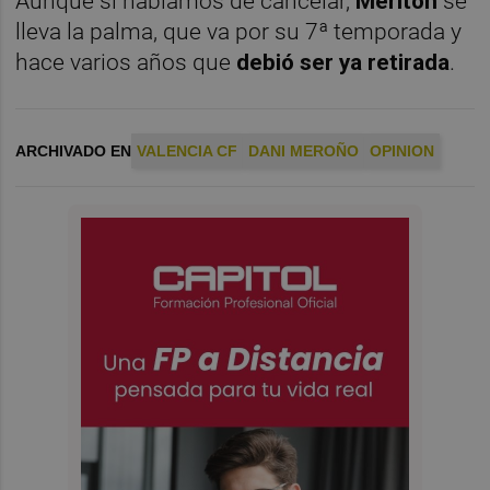
Aunque si hablamos de cancelar,
Meriton
se
lleva la palma, que va por su 7ª temporada y
hace varios años que
debió ser ya retirada
.
ARCHIVADO EN
VALENCIA CF
DANI MEROÑO
OPINION