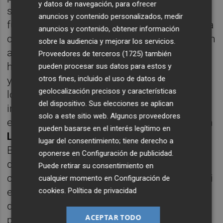
y datos de navegación, para ofrecer
serie-. Con la salida de algunos personajes
anuncios y contenido personalizados, medir
fundamentales en la historia –futbolistas-, la
anuncios y contenido, obtener información
cosa se fue a pique. Y al director ni le dejaron
sobre la audiencia y mejorar los servicios.
abandonar el proyecto, ni luego quiso él
Proveedores de terceros (1725)
también
hacerlo por orgullo, dinero o vete tú a saber
pueden procesar sus datos para estos y
otros fines, incluido el uso de datos de
ya. Al final, cuando desaparece alguno de
geolocalización precisos y características
los intérpretes principales, la cosa es
del dispositivo. Sus elecciones se aplican
inevitable que vaya a menos. Algo así como
solo a este sitio web. Algunos proveedores
en
Narcos
cuando murió Pablo Escobar o en
pueden basarse en el interés legítimo en
La Casa de Papel
cuando se cargaron a
lugar del consentimiento; tiene derecho a
Berlín. Que las series molaban también
oponerse en
Configuración de publicidad
.
después pero infinitamente menos que
Puede retirar su consentimiento en
cuando estaban ellos. Pues el Valencia CF ni
cualquier momento en
Configuración de
eso. En esta producción todo ha sido un
cookies
.
Política de privacidad
desastre, empezando por la dirección o los
ACEPTAR TODO
personajes; y acabando por la producción