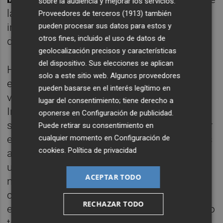
sobre la audiencia y mejorar los servicios.
la crítica y el halago; pero hay algo
Proveedores de terceros (1913)
también
pueden procesar sus datos para estos y
innegociable: Apoyar al Valencia CF y
otros fines, incluido el uso de datos de
disfrutar con los logros de nuestro equipo.
geolocalización precisos y características
del dispositivo. Sus elecciones se aplican
Hay que apoyar al equipo a muerte. Sé que
solo a este sitio web. Algunos proveedores
es una perogrullada para la gran mayoría de
pueden basarse en el interés legítimo en
vosotros, pero no tanto para otros.
lugar del consentimiento; tiene derecho a
Independientemente de lo críticos que
oponerse en
Configuración de publicidad
.
seamos con Meriton, el Valencia CF está por
Puede retirar su consentimiento en
cualquier momento en
Configuración de
encima de todo. No me vale que le ganemos
cookies
.
Política de privacidad
al Real Madrid, la plantilla nos pida apoyo y
unión y que, al día siguiente, estemos de
ACEPTAR TODO
nuevo en guerra de guerrillas. En conflicto
con cosas absurdas, señalamientos y
RECHAZAR TODO
ejecuciones públicas sin fundamento alguno