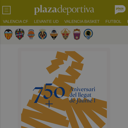
VALENCIA CF
LEVANTE UD
VALENCIA BASKET
FUTBOL