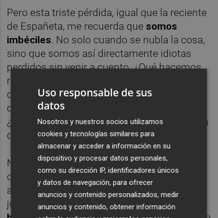
Pero esta triste pérdida, igual que la reciente
de Españeta, me recuerda que
somos
imbéciles
. No solo cuando se nubla la cosa,
sino que somos así directamente idiotas
perdidos sin venir a cuento. ¿Qué hacemos
reprochándonos las cosas entre nosotros
Uso responsable de sus
día tras día? ¿Por qué no nos ayudamos y
datos
dejamos de pegarnos incansablemente?
¿Qué más nos tiene que enseñar la vida para
Nosotros y nuestros socios utilizamos
cookies y tecnologías similares para
decirnos que el camino no es el odio?
almacenar y acceder a información en su
dispositivo y procesar datos personales,
No entiendo ese afán de dejar de lado lo
como su dirección IP, identificadores únicos
deportivo y solo utilizarlo como arma
y datos de navegación, para ofrecer
arrojadiza. Igual que tampoco entiendo el
anuncios y contenido personalizados, medir
justificar todo con lo deportivo.
Hay que
anuncios y contenido, obtener información
buscar el equilibrio
de las cosas, el centro de