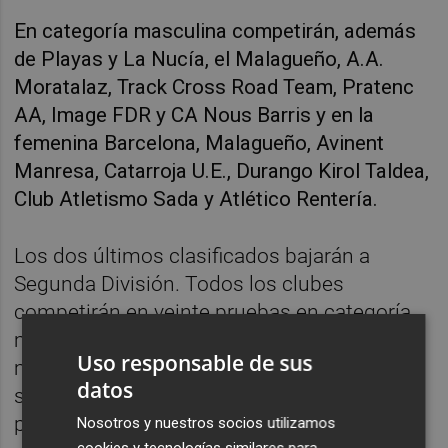
En categoría masculina competirán, además
de Playas y La Nucía, el Malagueño, A.A.
Moratalaz, Track Cross Road Team, Pratenc
AA, Image FDR y CA Nous Barris y en la
femenina Barcelona, Malagueño, Avinent
Manresa, Catarroja U.E., Durango Kirol Taldea,
Club Atletismo Sada y Atlético Rentería.
Los dos últimos clasificados bajarán a
Segunda División. Todos los clubes
competirán en veinte pruebas en categoría
masculina y femenina, más otras cuatro
Uso responsable de sus
mixtas, aunque fuera de concurso. El
datos
sistema de puntuación se realiza por
porcentaje de edad.
Nosotros y nuestros socios utilizamos
cookies y tecnologías similares para