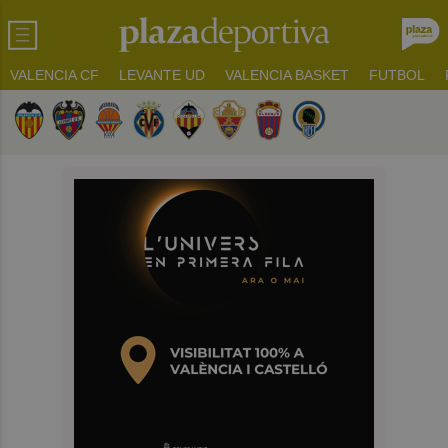
VALENCIA CF
LEVANTE UD
VALENCIA BASKET
FUTBOL