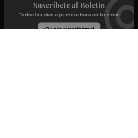
Suscríbete al Boletín
Todos los días a primera hora en tu email
¡Quiero suscribirme!
Síguenos en redes
Plaza Deportiva, desde cualquier medio
Quienes Somos
Conoce al grupo editorial
Conócenos