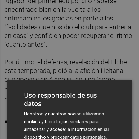
jugador del primer equipo, dijo haberse
encontrado bien en la vuelta a los
entrenamientos gracias en parte a las
"facilidades que nos dio el club para entrenar
en casa" y confió en poder recuperar el ritmo
"cuanto antes".
Por último, el defensa, revelación del Elche
esta temporada, pidió a la afición ilicitana
que apoye y esté con su equipo "como
siempre lo ha estado, aunque ahora desde
Uso responsable de sus
casa".
datos
Nosotros y nuestros socios utilizamos
cookies y tecnologías similares para
ARCHIVADO EN
ÓSCAR GIL
ELCHE CF
almacenar y acceder a información en su
dispositivo y procesar datos personales,