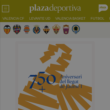
VALENCIA CF
LEVANTE UD
VALENCIA BASKET
FUTBOL