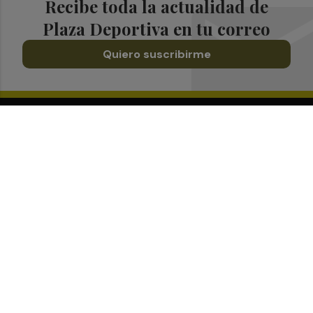
Recibe toda la actualidad de
Plaza Deportiva en tu correo
Quiero suscribirme
Suscríbete al Boletín
Todos los días a primera hora en tu email
¡Quiero suscribirme!
Síguenos en redes
Plaza Deportiva, desde cualquier medio