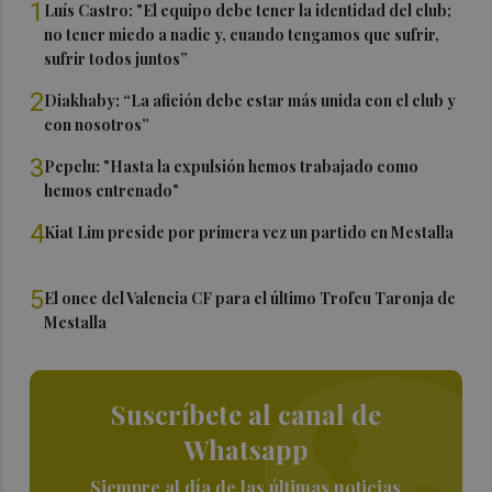
1
Luís Castro: "El equipo debe tener la identidad del club;
no tener miedo a nadie y, cuando tengamos que sufrir,
sufrir todos juntos”
2
Diakhaby: “La afición debe estar más unida con el club y
con nosotros”
3
Pepelu: "Hasta la expulsión hemos trabajado como
hemos entrenado"
4
Kiat Lim preside por primera vez un partido en Mestalla
5
El once del Valencia CF para el último Trofeu Taronja de
Mestalla
Suscríbete al canal de
Whatsapp
Siempre al día de las últimas noticias