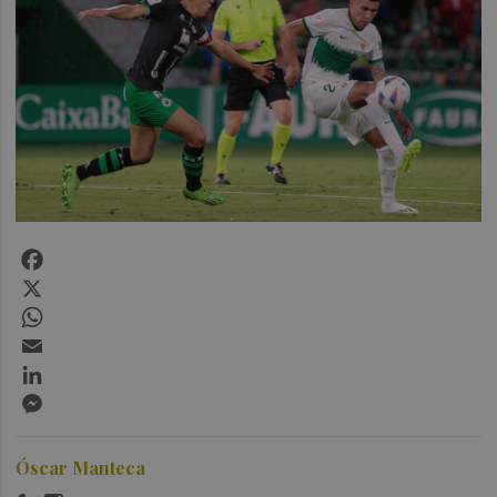
Facebook
X
WhatsApp
Email
LinkedIn
Messenger
Óscar Manteca