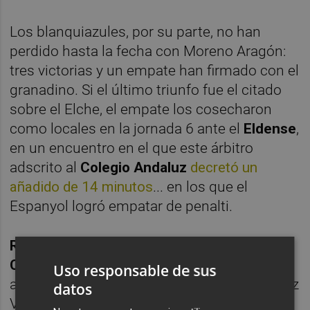
Los blanquiazules, por su parte, no han
perdido hasta la fecha con Moreno Aragón:
tres victorias y un empate han firmado con el
granadino. Si el último triunfo fue el citado
sobre el Elche, el empate los cosecharon
como locales en la jornada 6 ante el
Eldense
,
en un encuentro en el que este árbitro
adscrito al
Colegio Andaluz
decretó un
añadido de 14 minutos
... en los que el
Espanyol logró empatar de penalti.
Rodrigo Blázquez Sánchez
y
Mario Martín-
Consuegra Díaz
serán este sábado los
Uso responsable de sus
asistentes de Moreno Aragón en un Martínez
datos
Valero en el que
Luis Bestard