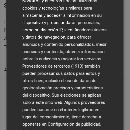
Nosotros y nuestros socios utilizamos
Servera
ejercerá el rol de cuarto árbitro.
cookies y tecnologías similares para
almacenar y acceder a información en su
Por lo que se refiere al videoarbitraje, el CTA
dispositivo y procesar datos personales,
ha designado al donostiarra de 43
como su dirección IP, identificadores únicos
y datos de navegación, para ofrecer
años
Gorka Sagués Oscoz
para que esté al
anuncios y contenido personalizados, medir
frente del mismo.
anuncios y contenido, obtener información
sobre la audiencia y mejorar los servicios.
Proveedores de terceros (1913)
también
ARCHIVADO EN
ELCHE CF
RCD ESPANYOL
pueden procesar sus datos para estos y
otros fines, incluido el uso de datos de
geolocalización precisos y características
del dispositivo. Sus elecciones se aplican
solo a este sitio web. Algunos proveedores
pueden basarse en el interés legítimo en
lugar del consentimiento; tiene derecho a
oponerse en
Configuración de publicidad
.