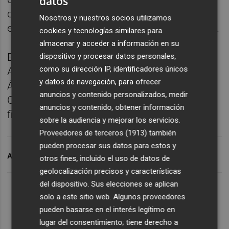
datos
club, el FC Arouca, finalizó el curso pasado
Nosotros y nuestros socios utilizamos
en la séptima posición de la liga portuguesa.
cookies y tecnologías similares para
almacenar y acceder a información en su
En 2019, cuando Gozi contaba con 18 años,
dispositivo y procesar datos personales,
como su dirección IP, identificadores únicos
Albert Celades lo convocó para jugar en
y datos de navegación, para ofrecer
Ámsterdam un partido de Liga de
anuncios y contenido personalizados, medir
Campeones ante el Ajax, en el que,
anuncios y contenido, obtener información
finalmente, no participó.
sobre la audiencia y mejorar los servicios.
Proveedores de terceros (1913)
también
pueden procesar sus datos para estos y
ARCHIVADO EN
VALENCIA CF
PABLO GOZÁLBEZ
otros fines, incluido el uso de datos de
geolocalización precisos y características
del dispositivo. Sus elecciones se aplican
solo a este sitio web. Algunos proveedores
pueden basarse en el interés legítimo en
lugar del consentimiento; tiene derecho a