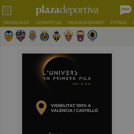
VALENCIA CF
LEVANTE UD
VALENCIA BASKET
FUTBOL