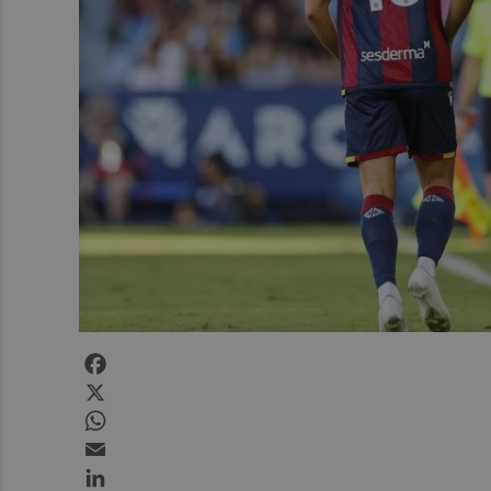
Facebook
X
WhatsApp
Email
LinkedIn