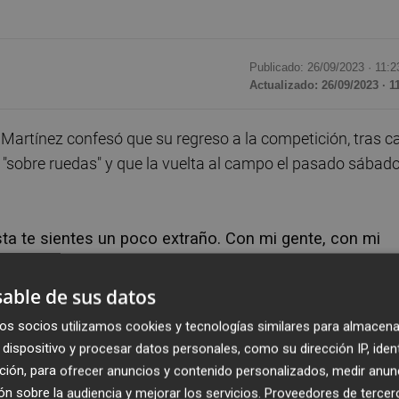
Publicado: 26/09/2023 ·
11:2
Actualizado: 26/09/2023 · 1
artínez confesó que su regreso a la competición, tras ca
ue "sobre ruedas" y que la vuelta al campo el pasado sábad
a te sientes un poco extraño. Con mi gente, con mi
rmó... No sé cómo explicarlo. La gente aplaudiendo y
es del Levante.
able de sus datos
os socios utilizamos cookies y tecnologías similares para almacena
ón y todo lo que he vivido: la camilla, la recuperación, to
dispositivo y procesar datos personales, como su dirección IP, iden
ñadió.
ción, para ofrecer anuncios y contenido personalizados, medir anun
n sobre la audiencia y mejorar los servicios.
Proveedores de tercer