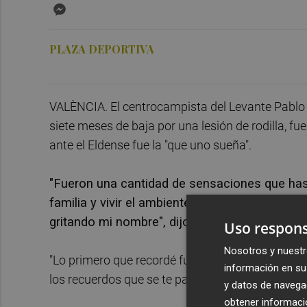
Messenger
PLAZA DEPORTIVA
VALÈNCIA. El centrocampista del Levante Pablo M
siete meses de baja por una lesión de rodilla, f
ante el Eldense fue la "que uno sueña".
"Fueron una cantidad de sensaciones que hast
familia y vivir el ambiente especial que se fo
gritando mi nombre", dijo a los medios oficial
Uso respons
Nosotros y nuestr
"Lo primero que recordé fue el momento de la lesi
información en su 
los recuerdos que se te pasan por la cabeza...", a
y datos de navega
obtener informació