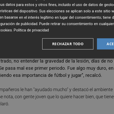
uzado de la rodilla izquierda el 12 de marzo en un
s datos para estos y otros fines, incluido el uso de datos de geolo
ència, confesó que en este tiempo hubo momentos que
rísticas del dispositivo. Sus elecciones se aplican solo a este sitio
 basarse en el interés legítimo en lugar del consentimiento; tiene 
guración de publicidad
. Puede retirar su consentimiento en cualqu
cookies
.
Política de privacidad
o estás bien, pero no sabíamos lo que hay dentro de esa
tá hecho hay un riesgo y no queríamos que volviera a pasar"
RECHAZAR TODO
ACE
strado, no entender la gravedad de la lesión, días de no
.. Se pasa mal ese primer periodo. Fue algo muy duro, en
ndo esa importancia de fútbol y jugar", recalcó.
ompañeros le han "ayudado mucho" y destacó el ambiente
se nota, con gente joven que lo quiere hacer bien, que tiene
laró.