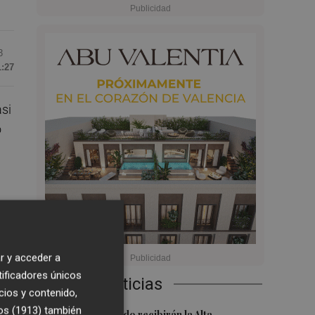
3
1:27
si
o
r y acceder a
dos
tificadores únicos
Últimas Noticias
cios y contenido,
os (1913)
también
Ferran y Grimaldo recibirán la Alta