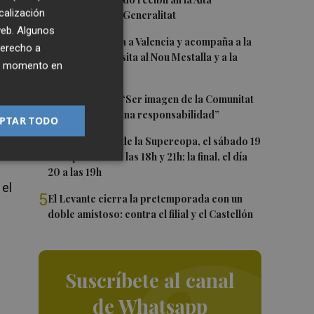
1
calización
Distinción de la Generalitat
 web. Algunos
2
Kiat Lim regresa a Valencia y acompaña a la
derecho a
plantilla en su visita al Nou Mestalla y a la
ier momento en
Basílica
3
Ferran Torres: “Ser imagen de la Comunitat
,
es un orgullo y una responsabilidad”
PTAR TODO
4
Las semifinales de la Supercopa, el sábado 19
de septiembre a las 18h y 21h; la final, el día
20 a las 19h
 el
5
El Levante cierra la pretemporada con un
doble amistoso: contra el filial y el Castellón
Suscríbete al canal
de Whatsapp