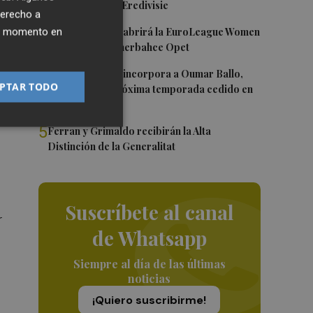
Róterdam de la Eredivisie
derecho a
3
Valencia Basket abrirá la EuroLeague Women
ier momento en
en casa ante Fenerbahce Opet
4
Valencia Basket incorpora a Oumar Ballo,
PTAR TODO
que jugará la próxima temporada cedido en
í
Galatasaray
5
Ferran y Grimaldo recibirán la Alta
Distinción de la Generalitat
Suscríbete al canal
r
de Whatsapp
Siempre al día de las últimas
noticias
¡Quiero suscribirme!