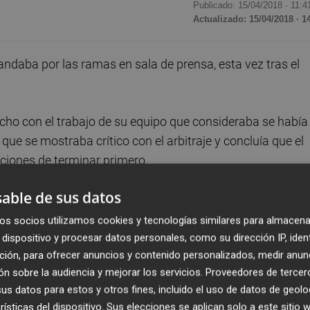
Publicado: 15/04/2018 ·
11:4
Actualizado: 15/04/2018 · 1
ndaba por las ramas en sala de prensa, esta vez tras el
cho con el trabajo de su equipo que consideraba se había
que se mostraba crítico con el arbitraje y concluía que el
ciones de terminar primero.
able de sus datos
res, ofrecido un nivel altísimo y merecido la victoria",
ue el líder solo le había tirado "una vez" y que su equip
os socios utilizamos cookies y tecnologías similares para almacena
o que el público había valorado en su justa medida: "La
dispositivo y procesar datos personales, como su dirección IP, iden
ción, para ofrecer anuncios y contenido personalizados, medir anun
sidad propio del 'play-off', somos muy duros, competimos
n sobre la audiencia y mejorar los servicios.
Proveedores de tercer
as", decía el entrenador franjiverde que, no obstante l
s datos para estos y otros fines, incluido el uso de datos de geolo
erato se les escapa con el resultado de empate, achacando
rísticas del dispositivo. Sus elecciones se aplican solo a este sitio