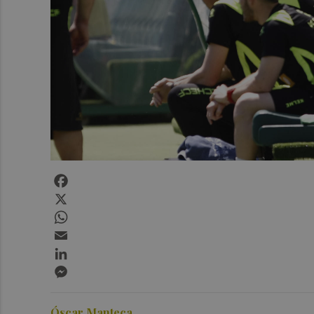
Facebook
X
WhatsApp
Email
LinkedIn
Messenger
Óscar Manteca