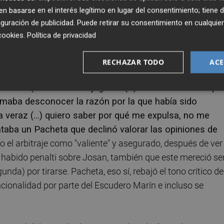
mos metido las que hemos tenido") pero también a la labor
 basarse en el interés legítimo en lugar del consentimiento; tiene 
guración de publicidad
. Puede retirar su consentimiento en cualqu
cookies
.
Política de privacidad
icardo Escudero Marín
"no había estado acertado",
de valorar las diferentes acciones, en especial la
RECHAZAR TODO
ACE
en aseguraba no haber visto en televisión decía que s
estado ("Me fío de mi jugador (...) me dice me dice que
firmaba desconocer la razón por la que había sido
 veraz (...) quiero saber por qué me expulsa, no me
untaba un Pacheta que declinó valorar las opiniones de
 el arbitraje como "valiente" y asegurado, después de ver
a habido penalti sobre Josan, también que este mereció se
da) por tirarse. Pacheta, eso sí, rebajó el tono crítico de
cionalidad por parte del Escudero Marín e incluso se