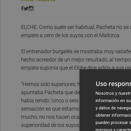
ELCHE. Como suele ser habitual, Pacheta no se a
empate a cero de los suyos con el Mallorca.
El entrenador burgalés se mostraba muy satisfe
hecho acreedor de un mejor resultado, al tiempo 
empate suponía que el Elche dice adiós a sus op
Uso respons
"Hemos sido superiores, hecho un partido de homb
apuntaba Pacheta que destacaba que por un lado q
Nosotros y nuestr
había tenido "cinco o seis ocasiones de gol", alg
información en su 
y datos de navega
sensación es que estamos ya a un nivel de inten
obtener informació
mucho, no nos hacen ocasiones y generamos much
pueden procesar su
superioridad de los suyos, reconocía que el lid
precisos y caracte