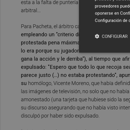
esta a la falta de puntería de los suyos ("No he
proveedores pueden
arbitral...
oponerse en
Confi
Configuración de 
Para Pacheta, el árbitro castellano-manchego R
empleando un "criterio diferenciado" a la hora 
CONFIGURAR
protestada pena máxima sobre Josan que si bi
lo era porque su jugador así se lo había manif
gana la acción y le derriba"), al tiempo que a
expulsado: "Espero que todo lo que recoja sea
parece justo (...) no estaba protestando", ap
su
homólogo, Vicente Moreno, que había definido
las imágenes de televisión, no solo que no habí
amonestado (una tarjeta que hubiese sido la segun
su discurso asegurando que no había visto inten
disculpó por haber sido expulsado.