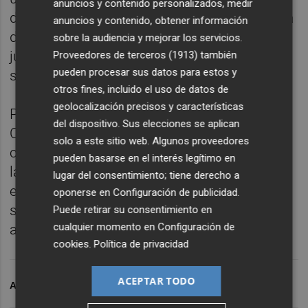
anuncios y contenido personalizados, medir
descartó un cambio de modelo tras la salida
anuncios y contenido, obtener información
de Villar. "Habrá matices, porque los
sobre la audiencia y mejorar los servicios.
jugadores son diferentes, pero el modelo no
Proveedores de terceros (1913)
también
pueden procesar sus datos para estos y
se mueve", argumentó.
otros fines, incluido el uso de datos de
geolocalización precisos y características
Pacheta dijo sentirse "respetado" por
del dispositivo. Sus elecciones se aplican
Christian Bragarnik, nuevo propietario del
solo a este sitio web. Algunos proveedores
club, e insistió en el mensaje de que, pese a
pueden basarse en el interés legítimo en
la sexta posición que actualmente ocupan
lugar del consentimiento; tiene derecho a
en la clasificación, el Elche debe centrarse
oponerse en
Configuración de publicidad
.
solo en ganar al Málaga y asegurar cuanto
Puede retirar su consentimiento en
cualquier momento en
Configuración de
antes la permanencia en la categoría.
cookies
.
Política de privacidad
ACEPTAR TODO
ARCHIVADO EN
ELCHE CF