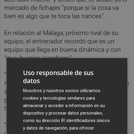
mercado de fichajes "porque si la cosa va
bien es algo que te toca las narices".
En relación al Málaga, próximo rival de su
equipo, el entrenador recordó que es un
equipo que llega en buena dinámica y con
"muy buenos jugadores".
Uso responsable de sus
"Espero un partido abierto porque con
datos
nosotros pasan cosas y es difícil acabar cero
Nosotros y nuestros socios utilizamos
a cero. Será un encuentro animoso para el
cookies y tecnologías similares para
público", explicó Pacheta, quien deseó ya un
almacenar y acceder a información en su
triunfo de su equipo como local.
dispositivo y procesar datos personales,
como su dirección IP, identificadores únicos
"Somos un club humilde que juega como
y datos de navegación, para ofrecer
uno grande", apostilló el entrenador, quien