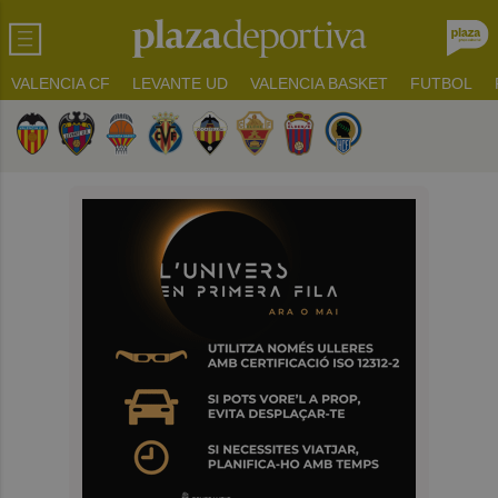
VALENCIA CF
LEVANTE UD
VALENCIA BASKET
FUTBOL