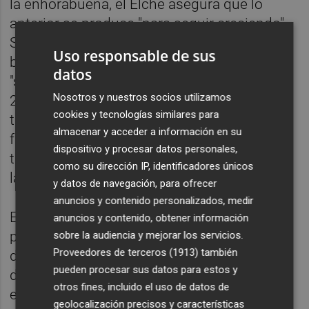
la enhorabuena, el Elche asegura que lo
anterior se produce "para seguir creciendo".
Se refiere al entrenador como "líder del
Uso responsable de sus
banquillo" y afirma que con su continuidad
datos
"se pone la primera piedra del proyecto
Nosotros y nuestros socios utilizamos
2019/20". "Juntos seguimos, con ganas de
cookies y tecnologías similares para
trabajar para consolidar a la entidad en el
almacenar y acceder a información en su
fútbol profesional y con el deseo de que
dispositivo y procesar datos personales,
tanto Pacheta como el Elche crezcamos de
como su dirección IP, identificadores únicos
la mano", prosigue el mismo.
y datos de navegación, para ofrecer
anuncios y contenido personalizados, medir
Está previsto que el protagonista, junto al
anuncios y contenido, obtener información
presidente Diego García y el director
sobre la audiencia y mejorar los servicios.
Proveedores de terceros (1913)
también
deportivo Nico Rodríguez, ofrezcan más
pueden procesar sus datos para estos y
detalles del acuerdo este jueves al mediodía
otros fines, incluido el uso de datos de
en una comparecencia de prensa.
geolocalización precisos y características