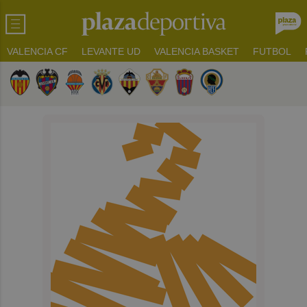
VALENCIA CF
LEVANTE UD
VALENCIA BASKET
FUTBOL