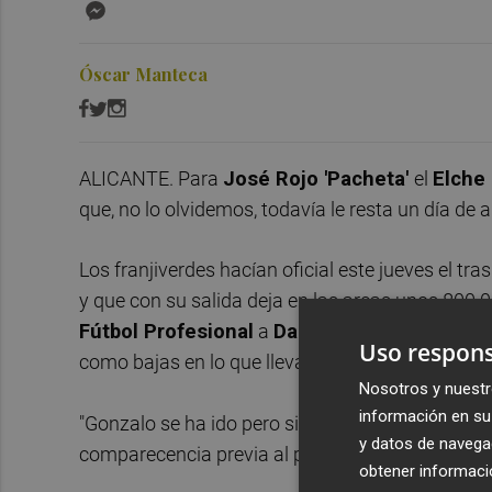
Messenger
Óscar Manteca
ALICANTE. Para
José Rojo 'Pacheta'
el
Elche
que, no lo olvidemos, todavía le resta un día de a
Los franjiverdes hacían oficial este jueves el tra
y que con su salida deja en las arcas unos 800.0
Fútbol Profesional
a
Dani Escriche
. El medio
Uso respons
como bajas en lo que llevamos de enero, mientras
Nosotros y nuestr
información en su 
"Gonzalo se ha ido pero sin él fuimos capaces d
y datos de navega
comparecencia previa al partido que enfrentará 
obtener informació