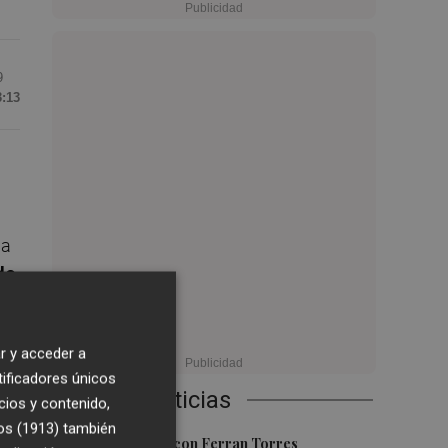
9
3:13
ia
de
.
r y acceder a
tificadores únicos
Últimas Noticias
cios y contenido,
os (1913)
también
1
Foios se vuelca con Ferran Torres