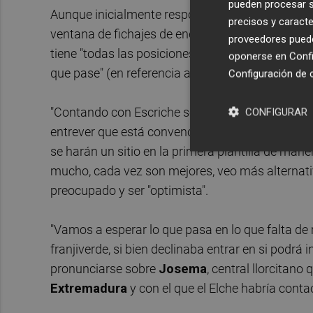
pueden procesar su
Aunque inicialmente respondía con un "no lo sé" 
precisos y caracte
ventana de fichajes de enero e insistía en que 
proveedores pueden
tiene "todas las posiciones cubiertas" y que el
oponerse en
Confi
que pase" (en referencia a la salida de
Sory Ka
Configuración de 
"Contando con Escriche son 20 futbolistas del pr
CONFIGURAR
entrever que está convencido de que los
Nacho 
se harán un sitio en la primera plantilla de mane
mucho, cada vez son mejores, veo más alternati
preocupado y ser "optimista".
"Vamos a esperar lo que pasa en lo que falta de 
franjiverde, si bien declinaba entrar en si podrá
pronunciarse sobre
Josema
, central llorcitano
Extremadura
y con el que el Elche habría conta