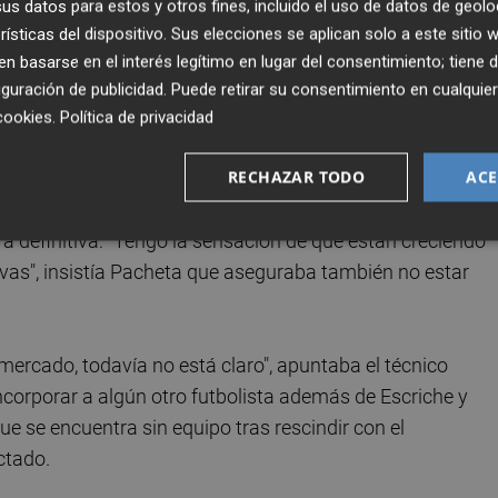
s datos para estos y otros fines, incluido el uso de datos de geolo
cuando se le preguntaba si el equipo sale debilitado de la
rísticas del dispositivo. Sus elecciones se aplican solo a este sitio
espera que "no se vaya nadie más", también aseguraba que
 basarse en el interés legítimo en lugar del consentimiento; tiene 
 grupo que entran ha demostrado que "se sobrepone a todo 
guración de publicidad
. Puede retirar su consentimiento en cualqu
ba
hace ahora un año).
cookies
.
Política de privacidad
RECHAZAR TODO
ACE
imer equipo más los chicos", decía el técnico que dejaba
Pastor
,
Jony
o
Mourad
seguirán los pasos de
Óscar Gil
ra definitiva: "Tengo la sensación de que están creciendo
vas", insistía Pacheta que aseguraba también no estar
mercado, todavía no está claro", apuntaba el técnico
 incorporar a algún otro futbolista además de Escriche y
 que se encuentra sin equipo tras rescindir con el
ctado.