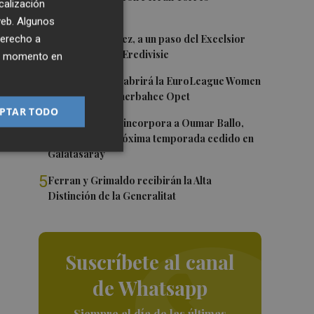
calización
 web. Algunos
2
Mario Domínguez, a un paso del Excelsior
derecho a
lo
Róterdam de la Eredivisie
ier momento en
3
Valencia Basket abrirá la EuroLeague Women
en casa ante Fenerbahce Opet
PTAR TODO
4
Valencia Basket incorpora a Oumar Ballo,
y
que jugará la próxima temporada cedido en
Galatasaray
5
Ferran y Grimaldo recibirán la Alta
Distinción de la Generalitat
Suscríbete al canal
de Whatsapp
Siempre al día de las últimas