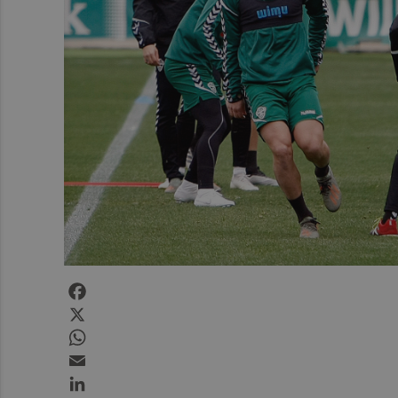
Facebook
X
WhatsApp
Email
LinkedIn