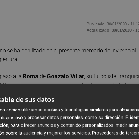
Publicado: 30/01/2020 ·
11:1
Actualizado: 30/01/2020 · 1
no se ha debilitado en el presente mercado de invierno al
pertura.
spaso a la
Roma
de
Gonzalo Villar
, su futbolista franquic
00 euros que permitirán a su vez dar de alta ante la
Liga 
centro murciano se une al central paraguayo
Danilo Ortiz
able de sus datos
 que el delantero castellonense es la única alta realizada
os socios utilizamos cookies y tecnologías similares para almacena
dispositivo y procesar datos personales, como su dirección IP, iden
e ganar al
Almería
", decía Pacheta este jueves en su
ción, para ofrecer anuncios y contenido personalizados, medir anun
la noche del sábado a su equipo con el
Málaga
.
n sobre la audiencia y mejorar los servicios.
Proveedores de tercer